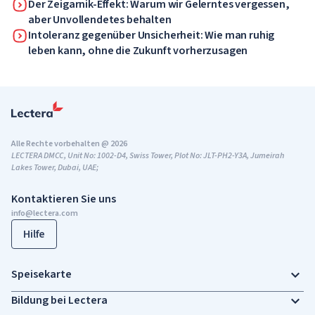
Der Zeigarnik-Effekt: Warum wir Gelerntes vergessen,
aber Unvollendetes behalten
Intoleranz gegenüber Unsicherheit: Wie man ruhig
leben kann, ohne die Zukunft vorherzusagen
Alle Rechte vorbehalten @ 2026
LECTERA DMCC, Unit No: 1002-D4, Swiss Tower, Plot No: JLT-PH2-Y3A, Jumeirah
Lakes Tower, Dubai, UAE;
Kontaktieren Sie uns
info@lectera.com
Hilfe
Speisekarte
Bildung bei Lectera