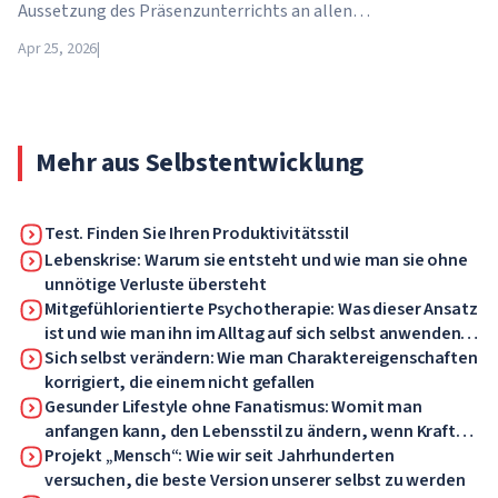
Aussetzung des Präsenzunterrichts an allen
Bildungseinrichtungen des Landes bekannt gegeben. Ab dem
Apr 25, 2026
|
21. April wechseln Schulen, Hochschulen und Universitäten
für unbestimmte Zeit – bis auf weiteres – in den
Fernunterricht.
Mehr aus Selbstentwicklung
Test. Finden Sie Ihren Produktivitätsstil
Lebenskrise: Warum sie entsteht und wie man sie ohne
unnötige Verluste übersteht
Mitgefühlorientierte Psychotherapie: Was dieser Ansatz
ist und wie man ihn im Alltag auf sich selbst anwenden
kann
Sich selbst verändern: Wie man Charaktereigenschaften
korrigiert, die einem nicht gefallen
Gesunder Lifestyle ohne Fanatismus: Womit man
anfangen kann, den Lebensstil zu ändern, wenn Kraft
und Motivation fehlen
Projekt „Mensch“: Wie wir seit Jahrhunderten
versuchen, die beste Version unserer selbst zu werden