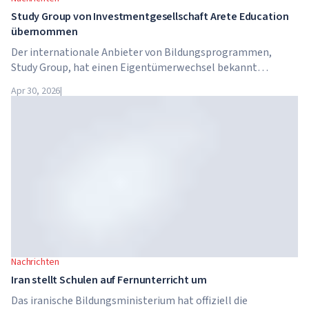
Study Group von Investmentgesellschaft Arete Education
übernommen
Der internationale Anbieter von Bildungsprogrammen,
Study Group, hat einen Eigentümerwechsel bekannt
gegeben. Das Unternehmen wurde von Arete Education
Apr 30, 2026
|
übernommen – einer Investmentstruktur im
Hochschulsektor, die von Global University Systems (GUS)
und der US-amerikanischen Private-Equity-Gesellschaft
Brightstar Capital Partners gegründet wurde.
Nachrichten
Iran stellt Schulen auf Fernunterricht um
Das iranische Bildungsministerium hat offiziell die