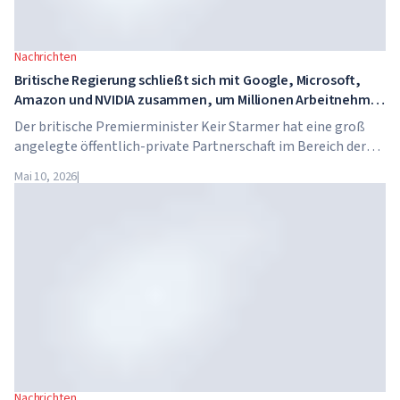
Nachrichten
Britische Regierung schließt sich mit Google, Microsoft,
Amazon und NVIDIA zusammen, um Millionen Arbeitnehmer
in KI-Kompetenzen zu schulen
Der britische Premierminister Keir Starmer hat eine groß
angelegte öffentlich-private Partnerschaft im Bereich der
künstlichen Intelligenz angekündigt. Google, Microsoft,
Mai 10, 2026
|
Amazon und NVIDIA starten gemeinsam mit der Regierung
ein Programm zur Vermittlung von KI-Kompetenzen für 7,5
Millionen britische Arbeitnehmer.
Nachrichten