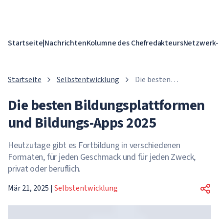
Startseite
|
Nachrichten
Kolumne des Chefredakteurs
Netzwerk-
Startseite
Selbstentwicklung
Die besten
Bildungsplattformen
Die besten Bildungsplattformen
und Bildungs-Apps
2025
und Bildungs-Apps 2025
Heutzutage gibt es Fortbildung in verschiedenen
Formaten, für jeden Geschmack und für jeden Zweck,
privat oder beruflich.
Mär 21, 2025
|
Selbstentwicklung