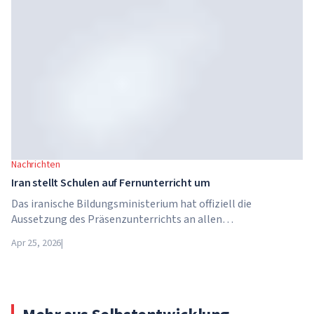
Hochschulsektor, die von Global University Systems (GUS)
und der US-amerikanischen Private-Equity-Gesellschaft
Brightstar Capital Partners gegründet wurde.
Nachrichten
Iran stellt Schulen auf Fernunterricht um
Das iranische Bildungsministerium hat offiziell die
Aussetzung des Präsenzunterrichts an allen
Bildungseinrichtungen des Landes bekannt gegeben. Ab dem
Apr 25, 2026
|
21. April wechseln Schulen, Hochschulen und Universitäten
für unbestimmte Zeit – bis auf weiteres – in den
Fernunterricht.