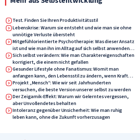
Mehr aus Selbstentwicklung
Test. Finden Sie Ihren Produktivitätsstil
Lebenskrise: Warum sie entsteht und wie man sie ohne
unnötige Verluste übersteht
Mitgefühlorientierte Psychotherapie: Was dieser Ansatz
ist und wie man ihn im Alltag auf sich selbst anwenden
kann
Sich selbst verändern: Wie man Charaktereigenschaften
korrigiert, die einem nicht gefallen
Gesunder Lifestyle ohne Fanatismus: Womit man
anfangen kann, den Lebensstil zu ändern, wenn Kraft
und Motivation fehlen
Projekt „Mensch“: Wie wir seit Jahrhunderten
versuchen, die beste Version unserer selbst zu werden
Der Zeigarnik-Effekt: Warum wir Gelerntes vergessen,
aber Unvollendetes behalten
Intoleranz gegenüber Unsicherheit: Wie man ruhig
leben kann, ohne die Zukunft vorherzusagen