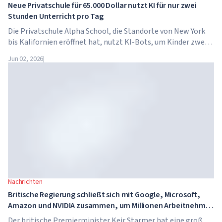
Neue Privatschule für 65.000 Dollar nutzt KI für nur zwei
Stunden Unterricht pro Tag
Die Privatschule Alpha School, die Standorte von New York
bis Kalifornien eröffnet hat, nutzt KI-Bots, um Kinder zwei
Stunden pro Tag in akademischen Fächern zu unterrichten.
Jun 02, 2026
|
Die Schule hat keine traditionellen Lehrer, keine
Hausaufgaben, und die Schulgebühren betragen bis zu 65.000
Dollar pro Jahr.
Nachrichten
Britische Regierung schließt sich mit Google, Microsoft,
Amazon und NVIDIA zusammen, um Millionen Arbeitnehmer
in KI-Kompetenzen zu schulen
Der britische Premierminister Keir Starmer hat eine groß