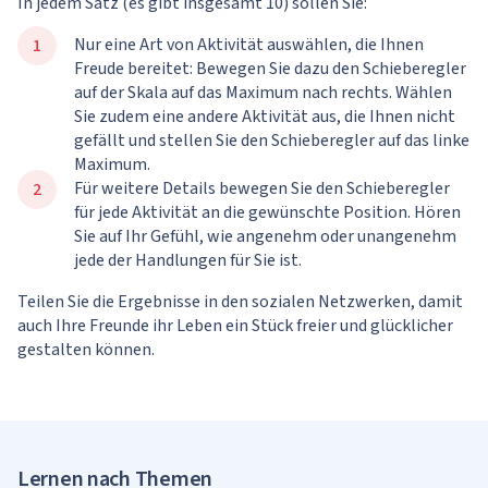
In jedem Satz (es gibt insgesamt 10) sollen Sie:
Nur eine Art von Aktivität auswählen, die Ihnen
Freude bereitet: Bewegen Sie dazu den Schieberegler
auf der Skala auf das Maximum nach rechts. Wählen
Sie zudem eine andere Aktivität aus, die Ihnen nicht
gefällt und stellen Sie den Schieberegler auf das linke
Maximum.
Für weitere Details bewegen Sie den Schieberegler
für jede Aktivität an die gewünschte Position. Hören
Sie auf Ihr Gefühl, wie angenehm oder unangenehm
jede der Handlungen für Sie ist.
Teilen Sie die Ergebnisse in den sozialen Netzwerken, damit
auch Ihre Freunde ihr Leben ein Stück freier und glücklicher
gestalten können.
Ihr Ergebnis
Personen interviewen, um Daten für die Forschung zu
Forschungsergebnisse auf einem wissenschaftlichen
Sich in unerforschten wissenschaftlichen Bereichen
Planung, Durchführung und Analyse der Ergebnisse
Analyse der Ursachen eines Problems durch
Arbeit im wissenschaftlichen Labor eines
Erforschung wissenschaftlicher Theorien
Aufstellung wissenschaftlicher Theorien
Feldforschung bei Wildtieren betreiben
Ein neues Medikament entwickeln
Business nach Ihrem Wunsch
wissenschaftlicher Experimente
wissenschaftliche Forschung
Kongress präsentieren
Forschungsinstituts
engagieren
sammeln
Lernen nach Themen