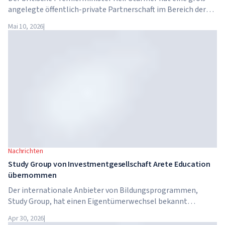
angelegte öffentlich-private Partnerschaft im Bereich der
künstlichen Intelligenz angekündigt. Google, Microsoft,
Mai 10, 2026
|
Amazon und NVIDIA starten gemeinsam mit der Regierung
ein Programm zur Vermittlung von KI-Kompetenzen für 7,5
Millionen britische Arbeitnehmer.
Nachrichten
Study Group von Investmentgesellschaft Arete Education
übernommen
Der internationale Anbieter von Bildungsprogrammen,
Study Group, hat einen Eigentümerwechsel bekannt
gegeben. Das Unternehmen wurde von Arete Education
Apr 30, 2026
|
übernommen – einer Investmentstruktur im