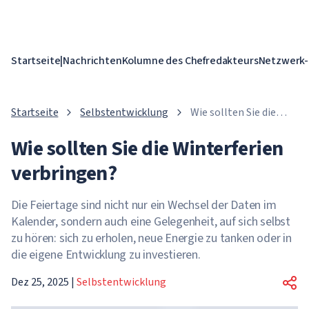
Startseite
|
Nachrichten
Kolumne des Chefredakteurs
Netzwerk-
Startseite
Selbstentwicklung
Wie sollten Sie die
Winterferien
Wie sollten Sie die Winterferien
verbringen?
verbringen?
Die Feiertage sind nicht nur ein Wechsel der Daten im
Kalender, sondern auch eine Gelegenheit, auf sich selbst
zu hören: sich zu erholen, neue Energie zu tanken oder in
die eigene Entwicklung zu investieren.
Dez 25, 2025
|
Selbstentwicklung