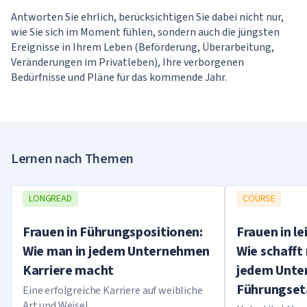
Antworten Sie ehrlich, berücksichtigen Sie dabei nicht nur,
wie Sie sich im Moment fühlen, sondern auch die jüngsten
Ereignisse in Ihrem Leben (Beförderung, Überarbeitung,
Veränderungen im Privatleben), Ihre verborgenen
Bedürfnisse und Pläne für das kommende Jahr.
Ihr Ergebnis
Am Ende erhalten Sie konkrete
Lernen nach Themen
Empfehlungen, wie Sie die Feiertage in
LONGREAD
Ihrem bevorzugten Stil gestalten
COURSE
können.
Frauen in Führungspositionen:
Frauen in l
Wie man in jedem Unternehmen
Wie schafft 
Karriere macht
jedem Unte
Führungset
Eine erfolgreiche Karriere auf weibliche
Art und Weise!