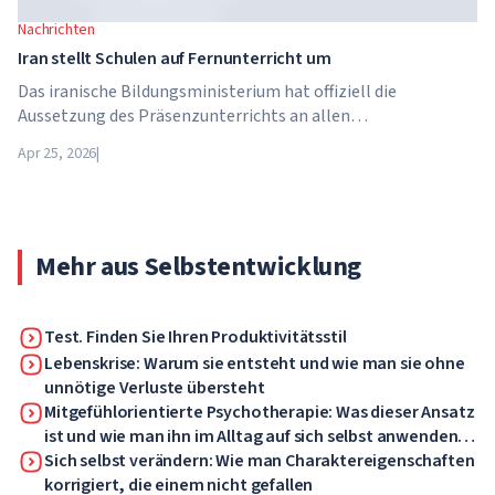
Nachrichten
Iran stellt Schulen auf Fernunterricht um
Das iranische Bildungsministerium hat offiziell die
Aussetzung des Präsenzunterrichts an allen
Bildungseinrichtungen des Landes bekannt gegeben. Ab dem
Apr 25, 2026
|
21. April wechseln Schulen, Hochschulen und Universitäten
für unbestimmte Zeit – bis auf weiteres – in den
Fernunterricht.
Mehr aus Selbstentwicklung
Test. Finden Sie Ihren Produktivitätsstil
Lebenskrise: Warum sie entsteht und wie man sie ohne
unnötige Verluste übersteht
Mitgefühlorientierte Psychotherapie: Was dieser Ansatz
ist und wie man ihn im Alltag auf sich selbst anwenden
kann
Sich selbst verändern: Wie man Charaktereigenschaften
korrigiert, die einem nicht gefallen