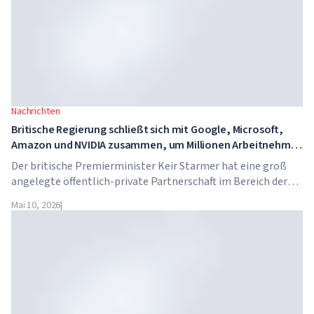
Nachrichten
Britische Regierung schließt sich mit Google, Microsoft,
Amazon und NVIDIA zusammen, um Millionen Arbeitnehmer
in KI-Kompetenzen zu schulen
Der britische Premierminister Keir Starmer hat eine groß
angelegte öffentlich-private Partnerschaft im Bereich der
künstlichen Intelligenz angekündigt. Google, Microsoft,
Mai 10, 2026
|
Amazon und NVIDIA starten gemeinsam mit der Regierung
ein Programm zur Vermittlung von KI-Kompetenzen für 7,5
Millionen britische Arbeitnehmer.