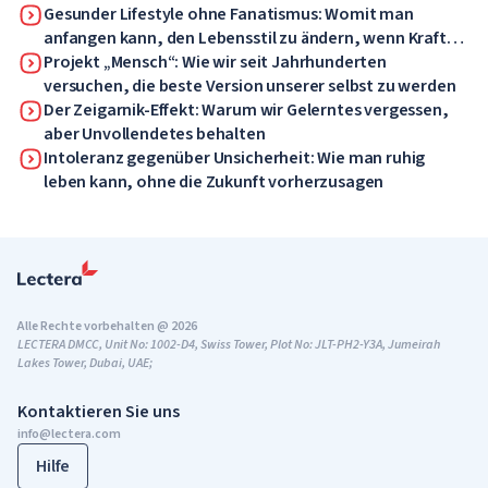
Gesunder Lifestyle ohne Fanatismus: Womit man
anfangen kann, den Lebensstil zu ändern, wenn Kraft
und Motivation fehlen
Projekt „Mensch“: Wie wir seit Jahrhunderten
versuchen, die beste Version unserer selbst zu werden
Der Zeigarnik-Effekt: Warum wir Gelerntes vergessen,
aber Unvollendetes behalten
Intoleranz gegenüber Unsicherheit: Wie man ruhig
leben kann, ohne die Zukunft vorherzusagen
Alle Rechte vorbehalten @ 2026
LECTERA DMCC, Unit No: 1002-D4, Swiss Tower, Plot No: JLT-PH2-Y3A, Jumeirah
Lakes Tower, Dubai, UAE;
Kontaktieren Sie uns
info@lectera.com
Hilfe