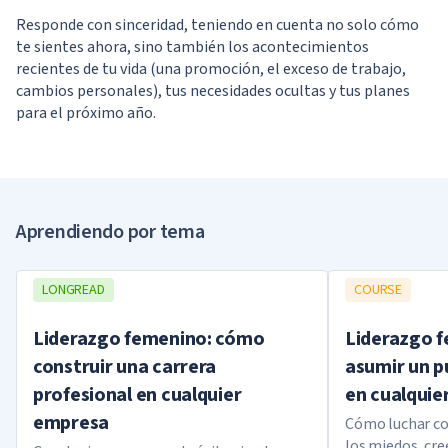
Responde con sinceridad, teniendo en cuenta no solo cómo
te sientes ahora, sino también los acontecimientos
recientes de tu vida (una promoción, el exceso de trabajo,
cambios personales), tus necesidades ocultas y tus planes
para el próximo año.
Your results
Al final, recibirás recomendaciones
Aprendiendo por tema
concretas sobre cómo organizar las
vacaciones según tu tipo de descanso
LONGREAD
COURSE
ideal.
Liderazgo femenino: cómo
Liderazgo 
construir una carrera
asumir un p
profesional en cualquier
en cualquie
empresa
Cómo luchar co
los miedos, cre