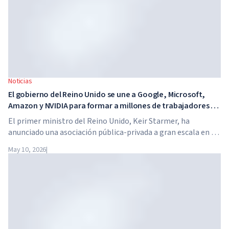
Noticias
El gobierno del Reino Unido se une a Google, Microsoft,
Amazon y NVIDIA para formar a millones de trabajadores en
habilidades de IA
El primer ministro del Reino Unido, Keir Starmer, ha
anunciado una asociación pública-privada a gran escala en el
ámbito de la inteligencia artificial. Google, Microsoft,
May 10, 2026
|
Amazon y NVIDIA, junto con el gobierno, lanzan un
programa de formación en habilidades de IA para 7,5
millones de trabajadores británicos.