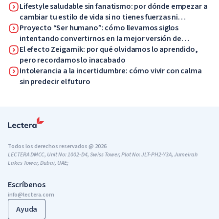
Lifestyle saludable sin fanatismo: por dónde empezar a
cambiar tu estilo de vida si no tienes fuerzas ni
motivación
Proyecto “Ser humano”: cómo llevamos siglos
intentando convertirnos en la mejor versión de
nosotros mismos
El efecto Zeigarnik: por qué olvidamos lo aprendido,
pero recordamos lo inacabado
Intolerancia a la incertidumbre: cómo vivir con calma
sin predecir el futuro
Todos los derechos reservados @ 2026
LECTERA DMCC, Unit No: 1002-D4, Swiss Tower, Plot No: JLT-PH2-Y3A, Jumeirah
Lakes Tower, Dubai, UAE;
Escríbenos
info@lectera.com
Ayuda