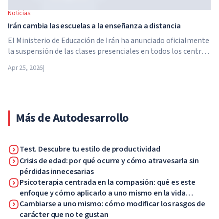
Noticias
Irán cambia las escuelas a la enseñanza a distancia
El Ministerio de Educación de Irán ha anunciado oficialmente
la suspensión de las clases presenciales en todos los centros
educativos del país. A partir del 21 de abril, las escuelas,
Apr 25, 2026
|
colegios y universidades pasan a la enseñanza a distancia por
tiempo indefinido, hasta nuevo aviso de las autoridades.
Más de Autodesarrollo
Test. Descubre tu estilo de productividad
Crisis de edad: por qué ocurre y cómo atravesarla sin
pérdidas innecesarias
Psicoterapia centrada en la compasión: qué es este
enfoque y cómo aplicarlo a uno mismo en la vida
cotidiana
Cambiarse a uno mismo: cómo modificar los rasgos de
carácter que no te gustan