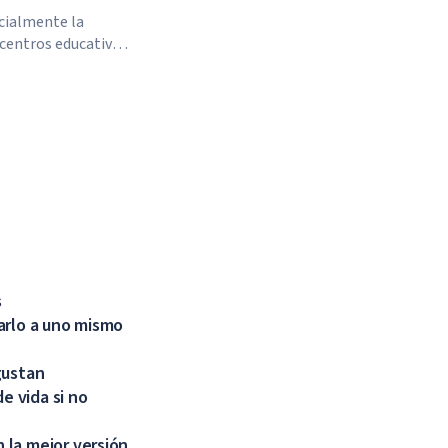
icialmente la
 centros educativos
gios y universidades
inido, hasta nuevo
s
arlo a uno mismo
gustan
e vida si no
 la mejor versión