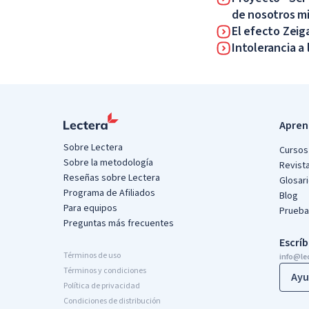
de nosotros m
El efecto Zeig
Intolerancia a 
Apren
Sobre Lectera
Cursos 
Sobre la metodología
Revist
Reseñas sobre Lectera
Glosar
Programa de Afiliados
Blog
Para equipos
Prueba
Preguntas más frecuentes
Escrí
Términos de uso
info@le
Términos y condiciones
Ayu
Política de privacidad
Condiciones de distribución