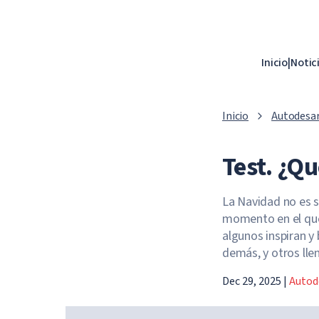
Inicio
|
Notic
Inicio
Autodesar
Test. ¿Q
La Navidad no es s
momento en el que 
algunos inspiran y 
demás, y otros lle
Dec 29, 2025
|
Autod