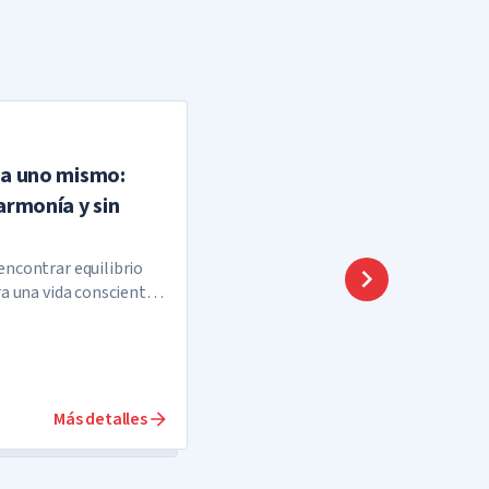
ia uno mismo:
armonía y sin
encontrar equilibrio
ra una vida consciente
elicidad y el éxito
Más detalles
al año!
ar.