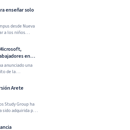
ara enseñar solo
campus desde Nueva
ar a los niños
ela no tiene
costo de la matrícula
Microsoft,
rabajadores en
 ha anunciado una
ito de la
y NVIDIA, junto con
abilidades de IA
rsión Arete
os Study Group ha
 sido adquirida por
sector de la
stems (GUS) y la
tancia
 Capital Partners.