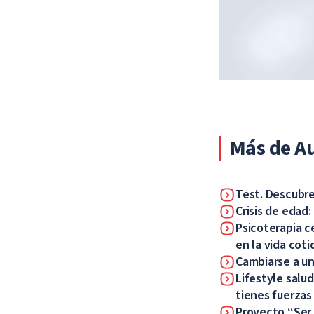
Más de A
Test. Descubre
Crisis de edad
Psicoterapia c
en la vida coti
Cambiarse a un
Lifestyle salu
tienes fuerzas
Proyecto “Ser 