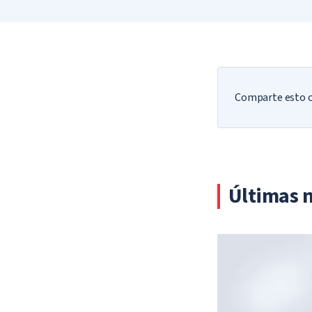
Sonrío de ore
Me río, entre
Ayudo a que 
Digo: “No te 
Que por fin t
Pregunto si a
Adornos de fi
Le doy las gr
Aclaro tranqu
Lo tomo como
Me acerco des
Me aparto un 
Encontrarme 
Un Árbol de N
La observo du
hermosa: no 
Me lo quedo si
momento.
Comparte esto co
momento me
intercambio 
Últimas n