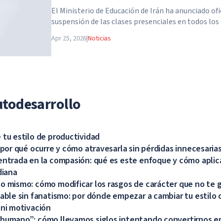
El Ministerio de Educación de Irán ha anunciado of
suspensión de las clases presenciales en todos los
del país. A partir del 21 de abril, las escuelas, cole
Apr 25, 2026
|
Noticias
pasan a la enseñanza a distancia por tiempo indef
aviso de las autoridades.
utodesarrollo
 tu estilo de productividad
: por qué ocurre y cómo atravesarla sin pérdidas innecesaria
entrada en la compasión: qué es este enfoque y cómo aplic
diana
o mismo: cómo modificar los rasgos de carácter que no te 
dable sin fanatismo: por dónde empezar a cambiar tu estilo d
 ni motivación
humano”: cómo llevamos siglos intentando convertirnos en