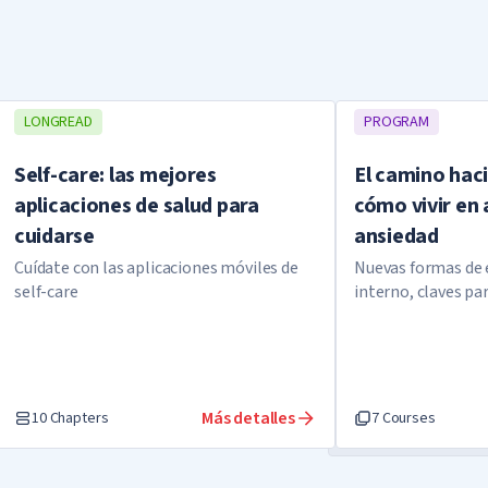
¡Responde con sinceridad e intuición!
LONGREAD
PROGRAM
Self-care: las mejores
El camino hac
aplicaciones de salud para
cómo vivir en 
cuidarse
ansiedad
Cuídate con las aplicaciones móviles de
Nuevas formas de 
self-care
interno, claves pa
que conducirá a la f
Más detalles
10 Chapters
7 Courses
anizar el proceso, inspiro a los demás y creo el ambiente.
rarle para que venga de todas formas: ¡la fiesta es solo una vez 
equeño deseo de un ser querido.
alguien más: que lo disfrute. Yo encontré otra manera de disfrut
rpadeantes en las ventanas!