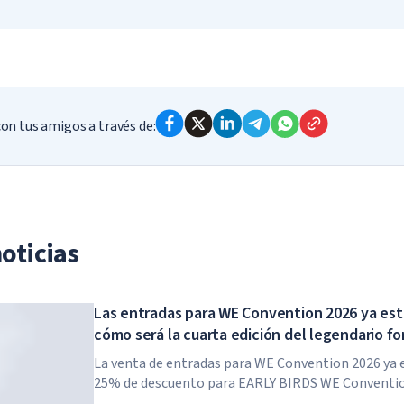
ja a oreja y busco algo bonito para darle a cambio.
go el regalo a quien correspondía e intento disipar la tensión e
todos se organicen para que todo salga sin problemas.
preocupes, está bien”, y asumo tranquilamente la organización
odo a mi alrededor encaje: la casa, las tareas, el estado de áni
lguien más lo quiere y, si nadie dice nada, lo tomo con cuidado.
eltro o peluche de personajes navideños colocadas por toda la
acias, guardo la tarjeta con cuidado y pienso dónde ponerla par
ilamente para quién era cada regalo, para que todo vuelva al 
 una oportunidad para pasar la noche de una manera más tran
pacio, admiro la decoración del pastel y tomo el trozo disfru
poco para observar el ambiente y llenarme de su energía.
en una atmósfera navideña perfectamente hermosa, como en 
avidad decorado en el centro de la habitación.
rante un buen rato, fijándome en los detalles y el ambiente: la 
me ofendo.
 nadie lo reclama y si el regalo no lleva nombre (por ejemplo, si
n tus amigos a través de:
 conmueve.
anónimo).
oticias
Las entradas para WE Convention 2026 ya está
cómo será la cuarta edición del legendario fo
La venta de entradas para WE Convention 2026 ya e
25% de descuento para EARLY BIRDS WE Conventio
por cuarta vez. El 28 y 29 de noviembre de 2026, el 