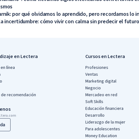
ismos
arnik: por qué olvidamos lo aprendido, pero recordamos lo 
la incertidumbre: cómo vivir con calma sin predecir el futur
dizaje en Lectera
Cursos en Lectera
en línea
Profesiones
a
Ventas
io
Marketing digital
Negocio
 de recomendación
Mercadeo en red
Soft Skills
Educación financiera
benos
Desarrollo
ctera.com
Liderazgo de la mujer
da
Para adolescentes
Money Education