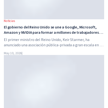
Noticias
El gobierno del Reino Unido se une a Google, Microsoft,
Amazon y NVIDIA para formar a millones de trabajadores en
habilidades de IA
El primer ministro del Reino Unido, Keir Starmer, ha
anunciado una asociación pública-privada a gran escala en el
ámbito de la inteligencia artificial. Google, Microsoft,
May 10, 2026
|
Amazon y NVIDIA, junto con el gobierno, lanzan un
programa de formación en habilidades de IA para 7,5
millones de trabajadores británicos.