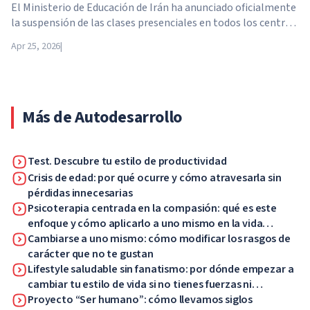
El Ministerio de Educación de Irán ha anunciado oficialmente
la suspensión de las clases presenciales en todos los centros
educativos del país. A partir del 21 de abril, las escuelas,
Apr 25, 2026
|
colegios y universidades pasan a la enseñanza a distancia por
tiempo indefinido, hasta nuevo aviso de las autoridades.
Más de Autodesarrollo
Test. Descubre tu estilo de productividad
Crisis de edad: por qué ocurre y cómo atravesarla sin
pérdidas innecesarias
Psicoterapia centrada en la compasión: qué es este
enfoque y cómo aplicarlo a uno mismo en la vida
cotidiana
Cambiarse a uno mismo: cómo modificar los rasgos de
carácter que no te gustan
Lifestyle saludable sin fanatismo: por dónde empezar a
cambiar tu estilo de vida si no tienes fuerzas ni
motivación
Proyecto “Ser humano”: cómo llevamos siglos