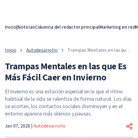
Inicio
|
Noticias
Columna del redactor principal
Marketing en red
M
Inicio
Autodesarrollo
Trampas Mentales en las que
Es Más Fácil Caer en Invierno
Trampas Mentales en las que Es
Más Fácil Caer en Invierno
El invierno es una estación especial en la que el ritmo
habitual de la vida se ralentiza de forma natural. Los días
se acortan, los contactos sociales disminuyen y en el
entorno aparece más silencio y pausas.
Jan 07, 2026
|
Autodesarrollo