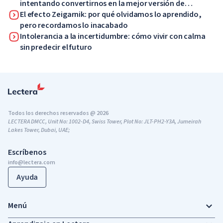
intentando convertirnos en la mejor versión de
nosotros mismos
El efecto Zeigarnik: por qué olvidamos lo aprendido,
pero recordamos lo inacabado
Intolerancia a la incertidumbre: cómo vivir con calma
sin predecir el futuro
Todos los derechos reservados @ 2026
LECTERA DMCC, Unit No: 1002-D4, Swiss Tower, Plot No: JLT-PH2-Y3A, Jumeirah
Lakes Tower, Dubai, UAE;
Escríbenos
info@lectera.com
Ayuda
Menú