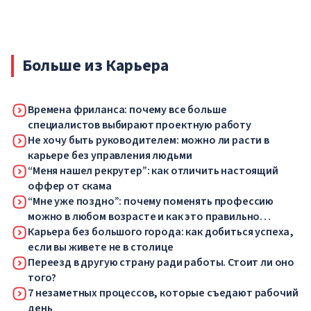
университеты переходят на дистанционный формат на
неопределенный срок — до особого распоряжения
властей.
Больше из Карьера
Времена фриланса: почему все больше
специалистов выбирают проектную работу
Не хочу быть руководителем: можно ли расти в
карьере без управления людьми
“Меня нашел рекрутер”: как отличить настоящий
оффер от скама
“Мне уже поздно”: почему поменять профессию
можно в любом возрасте и как это правильно
сделать
Карьера без большого города: как добиться успеха,
если вы живете не в столице
Переезд в другую страну ради работы. Стоит ли оно
того?
7 незаметных процессов, которые съедают рабочий
день