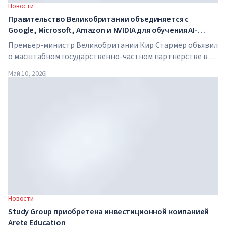
Новости
Правительство Великобритании объединяется с
Google, Microsoft, Amazon и NVIDIA для обучения AI-
навыкам миллионов работников
Премьер-министр Великобритании Кир Стармер объявил
о масштабном государственно-частном партнерстве в
сфере искусственного интеллекта. Google, Microsoft,
Май 10, 2026
|
Amazon и NVIDIA совместно с правительством запускают
программу обучения AI-навыкам для 7,5 миллионов
британских работников.
Новости
Study Group приобретена инвестиционной компанией
Arete Education