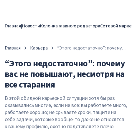
Главная
|
Новости
Колонка главного редактора
Сетевой марке
Главная
Карьера
“Этого недостаточно”: почему
вас не повышают, несмотря на
“Этого недостаточно”: почему
все старания
вас не повышают, несмотря на
все старания
В этой обидной карьерной ситуации хотя бы раз
оказывались многие, если не все: вы работаете много,
работаете хорошо; не срываете сроки, тащите на
себе задачи, которые вообще-то даже не относятся
к вашему профилю, охотно подставляете плечо