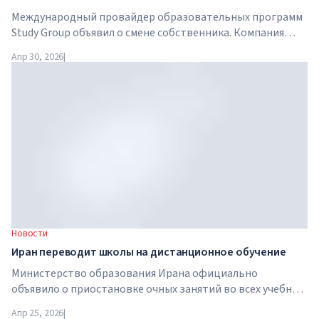
Международный провайдер образовательных программ
Study Group объявил о смене собственника. Компания
приобретена Arete Education — инвестиционной
Апр 30, 2026
|
структурой в сфере высшего образования, созданной
Global University Systems (GUS) и американской частной
инвестиционной компанией Brightstar Capital Partners .
Новости
Иран переводит школы на дистанционное обучение
Министерство образования Ирана официально
объявило о приостановке очных занятий во всех учебных
заведениях страны. С 21 апреля школы, колледжи и
Апр 25, 2026
|