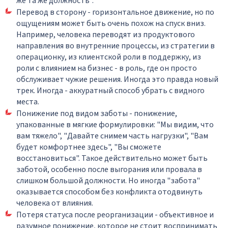
же та же должность".
Перевод в сторону - горизонтальное движение, но по
ощущениям может быть очень похож на спуск вниз.
Например, человека переводят из продуктового
направления во внутренние процессы, из стратегии в
операционку, из клиентской роли в поддержку, из
роли с влиянием на бизнес - в роль, где он просто
обслуживает чужие решения. Иногда это правда новый
трек. Иногда - аккуратный способ убрать с видного
места.
Понижение под видом заботы - понижение,
упакованные в мягкие формулировки: "Мы видим, что
вам тяжело", "Давайте снимем часть нагрузки", "Вам
будет комфортнее здесь", "Вы сможете
восстановиться". Такое действительно может быть
заботой, особенно после выгорания или провала в
слишком большой должности. Но иногда "забота"
оказывается способом без конфликта отодвинуть
человека от влияния.
Потеря статуса после реорганизации - объективное и
разумное понижение, которое не стоит воспринимать