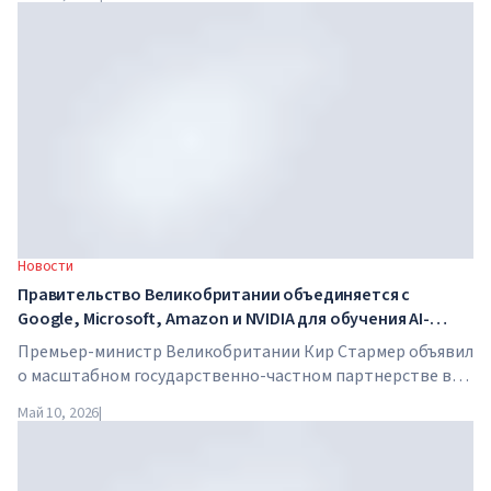
в день. В школе нет традиционных учителей, домашних
заданий, а стоимость обучения достигает $65 000 в год.
Новости
Правительство Великобритании объединяется с
Google, Microsoft, Amazon и NVIDIA для обучения AI-
навыкам миллионов работников
Премьер-министр Великобритании Кир Стармер объявил
о масштабном государственно-частном партнерстве в
сфере искусственного интеллекта. Google, Microsoft,
Май 10, 2026
|
Amazon и NVIDIA совместно с правительством запускают
программу обучения AI-навыкам для 7,5 миллионов
британских работников.