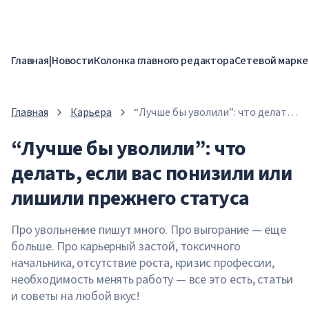
Главная
|
Новости
Колонка главного редактора
Сетевой марке
Главная
Карьера
“Лучше бы уволили”: что делать,
если вас понизили или лишили
“Лучше бы уволили”: что
прежнего статуса
делать, если вас понизили или
лишили прежнего статуса
Про увольнение пишут много. Про выгорание — еще
больше. Про карьерный застой, токсичного
начальника, отсутствие роста, кризис профессии,
необходимость менять работу — все это есть, статьи
и советы на любой вкус!