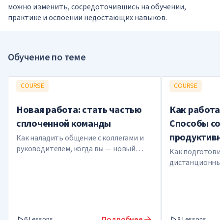
можно изменить, сосредоточившись на обучении,
практике и освоении недостающих навыков.
Обучение по теме
COURSE
COURSE
Новая работа: стать частью
Как работа
сплоченной команды
Способы с
продуктив
Как наладить общение с коллегами и
руководителем, когда вы — новый
Как подготови
сотрудник
дистанционны
организовать 
потерять мот
Подробнее
6 Lessons
8 Lessons