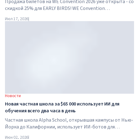
Продажа билетов на WE Convention 2026 уже открыта - со
скидкой 25% для EARLY BIRDS! WE Convention
возвращается в Дубай уже в четвертый раз. 28-29 ноября
Июл 17, 2026
|
2026 года форум пройдет в SO/ Uptown Dubai и соберет
под...
Новости
Новая частная школа за $65 000 использует ИИ для
обучения всего два часа в день
Частная школа Alpha School, открывшая кампусы от Нью-
Йорка до Калифорнии, использует ИИ-ботов для
обучения детей академическим предметам всего два часа
Июн 02, 2026
|