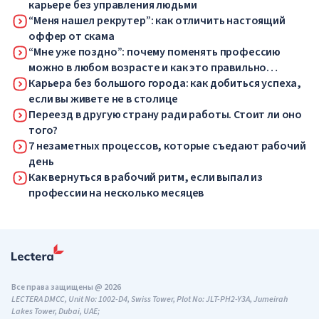
карьере без управления людьми
“Меня нашел рекрутер”: как отличить настоящий
оффер от скама
“Мне уже поздно”: почему поменять профессию
можно в любом возрасте и как это правильно
сделать
Карьера без большого города: как добиться успеха,
если вы живете не в столице
Переезд в другую страну ради работы. Стоит ли оно
того?
7 незаметных процессов, которые съедают рабочий
день
Как вернуться в рабочий ритм, если выпал из
профессии на несколько месяцев
Все права защищены @ 2026
LECTERA DMCC, Unit No: 1002-D4, Swiss Tower, Plot No: JLT-PH2-Y3A, Jumeirah
Lakes Tower, Dubai, UAE;