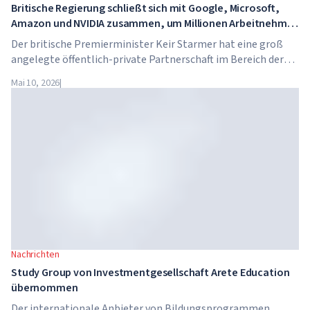
Britische Regierung schließt sich mit Google, Microsoft,
Amazon und NVIDIA zusammen, um Millionen Arbeitnehmer
in KI-Kompetenzen zu schulen
Der britische Premierminister Keir Starmer hat eine groß
angelegte öffentlich-private Partnerschaft im Bereich der
künstlichen Intelligenz angekündigt. Google, Microsoft,
Mai 10, 2026
|
Amazon und NVIDIA starten gemeinsam mit der Regierung
ein Programm zur Vermittlung von KI-Kompetenzen für 7,5
Millionen britische Arbeitnehmer.
Nachrichten
Study Group von Investmentgesellschaft Arete Education
übernommen
Der internationale Anbieter von Bildungsprogrammen,