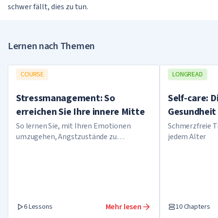
schwer fällt, dies zu tun.
Lernen nach Themen
COURSE
LONGREAD
Stressmanagement: So
Self-care: D
erreichen Sie Ihre innere Mitte
Gesundheit 
So lernen Sie, mit Ihren Emotionen
Schmerzfreie T
umzugehen, Angstzustände zu
jedem Alter
überwinden und das Selbstvertrauen
aufzubauen, jedes Problem zu lösen
Mehr lesen
6 Lessons
10 Chapters