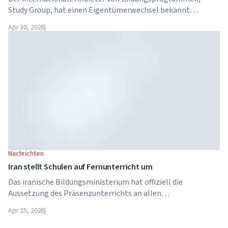
Study Group, hat einen Eigentümerwechsel bekannt
gegeben. Das Unternehmen wurde von Arete Education
Apr 30, 2026
|
übernommen – einer Investmentstruktur im
Hochschulsektor, die von Global University Systems (GUS)
und der US-amerikanischen Private-Equity-Gesellschaft
Brightstar Capital Partners gegründet wurde.
Nachrichten
Iran stellt Schulen auf Fernunterricht um
Das iranische Bildungsministerium hat offiziell die
Aussetzung des Präsenzunterrichts an allen
Bildungseinrichtungen des Landes bekannt gegeben. Ab dem
Apr 25, 2026
|
21. April wechseln Schulen, Hochschulen und Universitäten
für unbestimmte Zeit – bis auf weiteres – in den