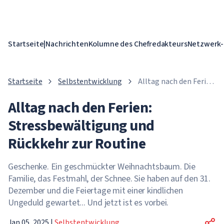
Startseite
|
Nachrichten
Kolumne des Chefredakteurs
Netzwerk-
Startseite
Selbstentwicklung
Alltag nach den Ferien:
Stressbewältigung
Alltag nach den Ferien:
und Rückkehr zur
Routine
Stressbewältigung und
Rückkehr zur Routine
Geschenke. Ein geschmückter Weihnachtsbaum. Die
Familie, das Festmahl, der Schnee. Sie haben auf den 31.
Dezember und die Feiertage mit einer kindlichen
Ungeduld gewartet... Und jetzt ist es vorbei.
Jan 05, 2025
|
Selbstentwicklung