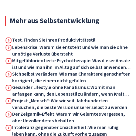
Fernunterricht.
Mehr aus Selbstentwicklung
Test. Finden Sie Ihren Produktivitätsstil
Lebenskrise: Warum sie entsteht und wie man sie ohne
unnötige Verluste übersteht
Mitgefühlorientierte Psychotherapie: Was dieser Ansatz
ist und wie man ihn im Alltag auf sich selbst anwenden
kann
Sich selbst verändern: Wie man Charaktereigenschaften
korrigiert, die einem nicht gefallen
Gesunder Lifestyle ohne Fanatismus: Womit man
anfangen kann, den Lebensstil zu ändern, wenn Kraft
und Motivation fehlen
Projekt „Mensch“: Wie wir seit Jahrhunderten
versuchen, die beste Version unserer selbst zu werden
Der Zeigarnik-Effekt: Warum wir Gelerntes vergessen,
aber Unvollendetes behalten
Intoleranz gegenüber Unsicherheit: Wie man ruhig
leben kann, ohne die Zukunft vorherzusagen