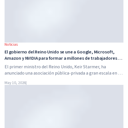
Noticias
El gobierno del Reino Unido se une a Google, Microsoft,
Amazon y NVIDIA para formar a millones de trabajadores en
habilidades de IA
El primer ministro del Reino Unido, Keir Starmer, ha
anunciado una asociación pública-privada a gran escala en el
ámbito de la inteligencia artificial. Google, Microsoft,
May 10, 2026
|
Amazon y NVIDIA, junto con el gobierno, lanzan un
programa de formación en habilidades de IA para 7,5
millones de trabajadores británicos.