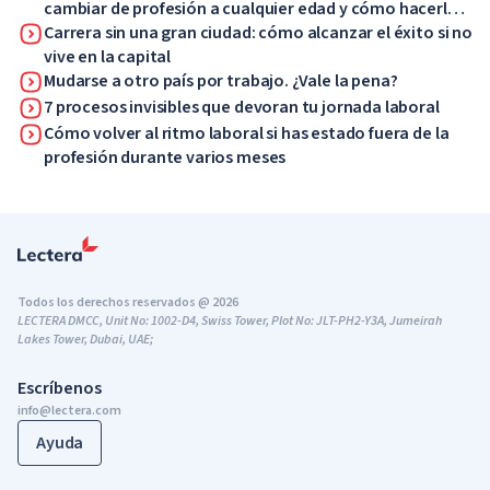
cambiar de profesión a cualquier edad y cómo hacerlo
bien
Carrera sin una gran ciudad: cómo alcanzar el éxito si no
vive en la capital
Mudarse a otro país por trabajo. ¿Vale la pena?
7 procesos invisibles que devoran tu jornada laboral
Cómo volver al ritmo laboral si has estado fuera de la
profesión durante varios meses
Todos los derechos reservados @ 2026
LECTERA DMCC, Unit No: 1002-D4, Swiss Tower, Plot No: JLT-PH2-Y3A, Jumeirah
Lakes Tower, Dubai, UAE;
Escríbenos
info@lectera.com
Ayuda