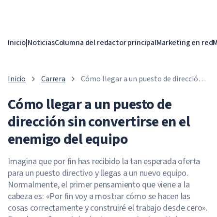
Inicio
|
Noticias
Columna del redactor principal
Marketing en red
M
Inicio
Carrera
Cómo llegar a un puesto de dirección
sin convertirse en el enemigo del
Cómo llegar a un puesto de
equipo
dirección sin convertirse en el
enemigo del equipo
Imagina que por fin has recibido la tan esperada oferta
para un puesto directivo y llegas a un nuevo equipo.
Normalmente, el primer pensamiento que viene a la
cabeza es: «Por fin voy a mostrar cómo se hacen las
cosas correctamente y construiré el trabajo desde cero».