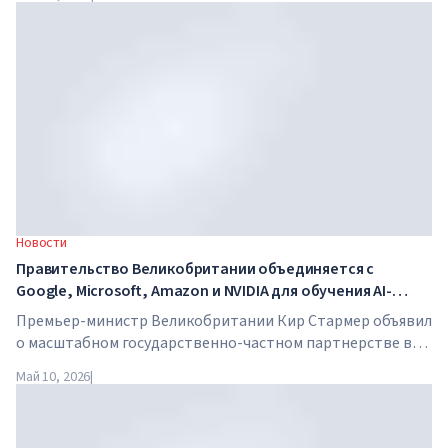
в день. В школе нет традиционных учителей, домашних
заданий, а стоимость обучения достигает $65 000 в год.
Новости
Правительство Великобритании объединяется с
Google, Microsoft, Amazon и NVIDIA для обучения AI-
навыкам миллионов работников
Премьер-министр Великобритании Кир Стармер объявил
о масштабном государственно-частном партнерстве в
сфере искусственного интеллекта. Google, Microsoft,
Май 10, 2026
|
Amazon и NVIDIA совместно с правительством запускают
программу обучения AI-навыкам для 7,5 миллионов
британских работников.