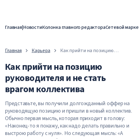
Главная
|
Новости
Колонка главного редактора
Сетевой марке
Главная
Карьера
Как прийти на позицию
руководителя и не стать врагом
Как прийти на позицию
коллектива
руководителя и не стать
врагом коллектива
Представьте, вы получили долгожданный оффер на
руководящую позицию и пришли в новый коллектив.
Обычно первая мысль, которая приходит в голову:
«Наконец-то я покажу, как надо делать правильно и
выстрою работу с нуля». Но следующая мысль: «А