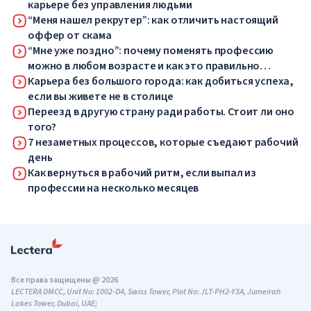
карьере без управления людьми
“Меня нашел рекрутер”: как отличить настоящий
оффер от скама
“Мне уже поздно”: почему поменять профессию
можно в любом возрасте и как это правильно
сделать
Карьера без большого города: как добиться успеха,
если вы живете не в столице
Переезд в другую страну ради работы. Стоит ли оно
того?
7 незаметных процессов, которые съедают рабочий
день
Как вернуться в рабочий ритм, если выпал из
профессии на несколько месяцев
Все права защищены @ 2026
LECTERA DMCC, Unit No: 1002-D4, Swiss Tower, Plot No: JLT-PH2-Y3A, Jumeirah
Lakes Tower, Dubai, UAE;