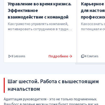
Управление во время кризиса.
Карьерное 
Эффективное
для насто
взаимодействие с командой
профессио
Как грамотно управлять компанией,
Как осознать 
мотивировать сотрудников в трудные
потенциал и о
времена и выйти из кризиса
победителем
Подробнее
8 Lessons
4 Courses
Шаг шестой. Работа с вышестоящим
начальством
Адаптация руководителя - это не только подчиненных.
Ваш босс в первые месяцы тоже будет проверять вас на