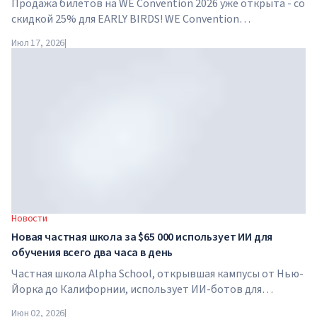
Продажа билетов на WE Convention 2026 уже открыта - со
скидкой 25% для EARLY BIRDS! WE Convention
возвращается в Дубай уже в четвертый раз. 28-29 ноября
Июл 17, 2026
|
2026 года форум пройдет в SO/ Uptown Dubai и соберет
под...
Новости
Новая частная школа за $65 000 использует ИИ для
обучения всего два часа в день
Частная школа Alpha School, открывшая кампусы от Нью-
Йорка до Калифорнии, использует ИИ-ботов для
обучения детей академическим предметам всего два часа
Июн 02, 2026
|