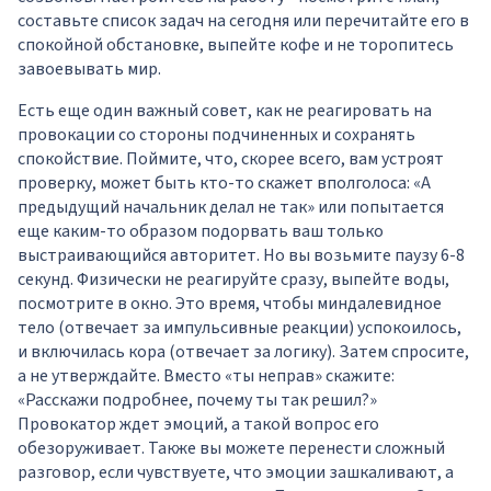
составьте список задач на сегодня или перечитайте его в
спокойной обстановке, выпейте кофе и не торопитесь
завоевывать мир.
Есть еще один важный совет, как не реагировать на
провокации со стороны подчиненных и сохранять
спокойствие. Поймите, что, скорее всего, вам устроят
проверку, может быть кто-то скажет вполголоса: «А
предыдущий начальник делал не так» или попытается
еще каким-то образом подорвать ваш только
выстраивающийся авторитет. Но вы возьмите паузу 6-8
секунд. Физически не реагируйте сразу, выпейте воды,
посмотрите в окно. Это время, чтобы миндалевидное
тело (отвечает за импульсивные реакции) успокоилось,
и включилась кора (отвечает за логику). Затем спросите,
а не утверждайте. Вместо «ты неправ» скажите:
«Расскажи подробнее, почему ты так решил?»
Провокатор ждет эмоций, а такой вопрос его
обезоруживает. Также вы можете перенести сложный
разговор, если чувствуете, что эмоции зашкаливают, а