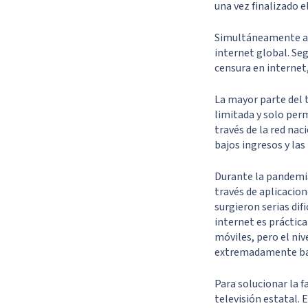
una vez finalizado el
Simultáneamente al 
internet global. Se
censura en internet,
La mayor parte del t
limitada y solo perm
través de la red nac
bajos ingresos y las
Durante la pandemia
través de aplicacio
surgieron serias dif
internet es práctic
móviles, pero el niv
extremadamente ba
Para solucionar la f
televisión estatal. 