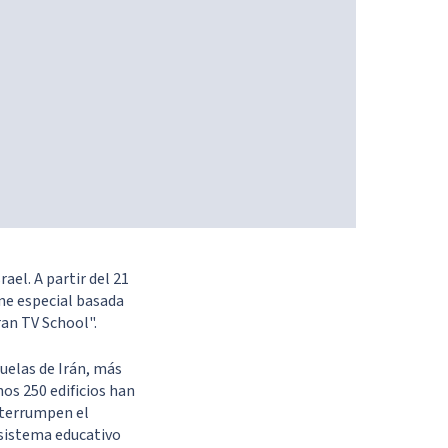
ael. A partir del 21
ine especial basada
ran TV School".
uelas de Irán, más
nos 250 edificios han
nterrumpen el
 sistema educativo