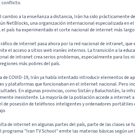
 conflicto.
cambio a la enseñanza a distancia, Irán ha sido prácticamente d
gún NetBlocks, una organización internacional especializada en el
 el país ha experimentado el corte nacional de internet más largo 
ráfico de internet pasa ahora por la red nacional de intranet, que
ite el acceso a sitios web iraníes internos. La transición a la educa
ional de intranet crea serios problemas, especialmente para los ni
 regiones más pobres del país.
 de COVID-19, Irán ya había intentado introducir elementos de ap
nes y plataformas que funcionaban en el internet nacional. Pero i
icultades. En algunas provincias, como Sistán y Baluchistán, la inf
amente inexistente. La mayoría de la población accede a internet a
el de posesión de teléfonos inteligentes y ordenadores portátiles 
jo.
alta de internet en algunas partes del país, parte de las clases se h
El programa "Iran TV School" emite las materias básicas según un 