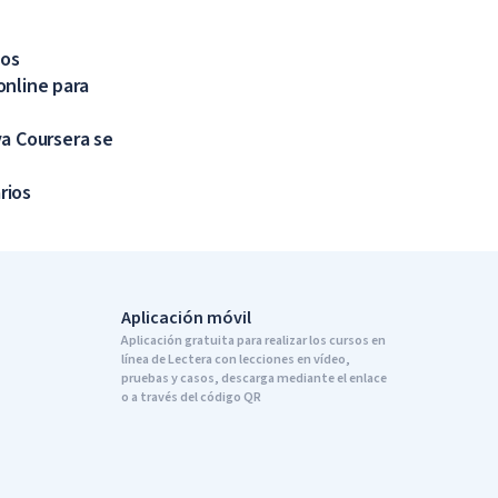
tos
online para
va Coursera se
rios
Aplicación móvil
Aplicación gratuita para realizar los cursos en
línea de Lectera con lecciones en vídeo,
pruebas y casos, descarga mediante el enlace
o a través del código QR