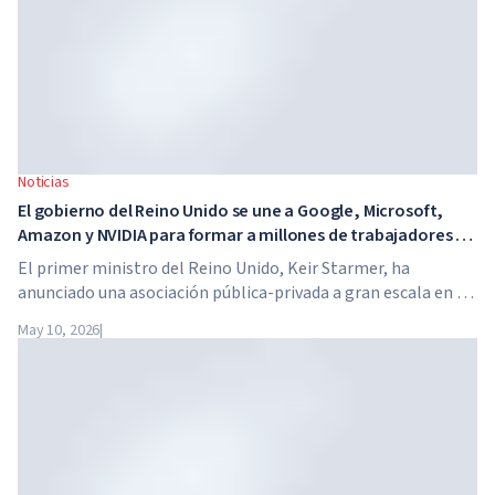
Noticias
El gobierno del Reino Unido se une a Google, Microsoft,
Amazon y NVIDIA para formar a millones de trabajadores en
habilidades de IA
El primer ministro del Reino Unido, Keir Starmer, ha
anunciado una asociación pública-privada a gran escala en el
ámbito de la inteligencia artificial. Google, Microsoft,
May 10, 2026
|
Amazon y NVIDIA, junto con el gobierno, lanzan un
programa de formación en habilidades de IA para 7,5
millones de trabajadores británicos.