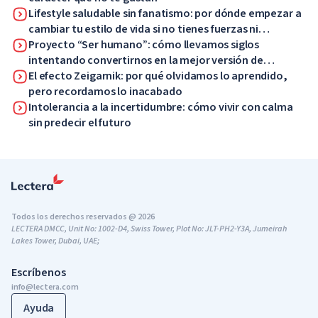
Lifestyle saludable sin fanatismo: por dónde empezar a
cambiar tu estilo de vida si no tienes fuerzas ni
motivación
Proyecto “Ser humano”: cómo llevamos siglos
intentando convertirnos en la mejor versión de
nosotros mismos
El efecto Zeigarnik: por qué olvidamos lo aprendido,
pero recordamos lo inacabado
Intolerancia a la incertidumbre: cómo vivir con calma
sin predecir el futuro
Todos los derechos reservados @ 2026
LECTERA DMCC, Unit No: 1002-D4, Swiss Tower, Plot No: JLT-PH2-Y3A, Jumeirah
Lakes Tower, Dubai, UAE;
Escríbenos
info@lectera.com
Ayuda