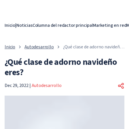
Inicio
|
Noticias
Columna del redactor principal
Marketing en red
M
Inicio
Autodesarrollo
¿Qué clase de adorno navideño
eres?
¿Qué clase de adorno navideño
eres?
Dec 29, 2022
|
Autodesarrollo