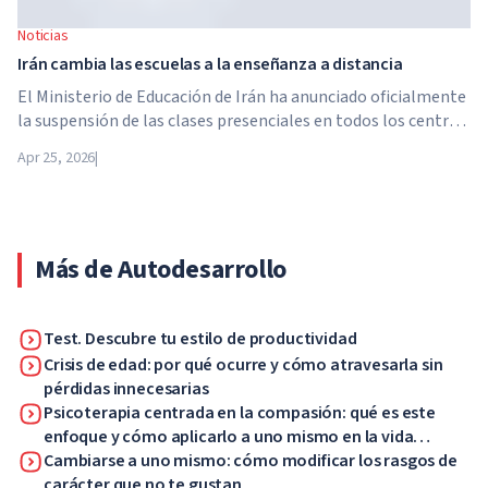
Noticias
Irán cambia las escuelas a la enseñanza a distancia
El Ministerio de Educación de Irán ha anunciado oficialmente
la suspensión de las clases presenciales en todos los centros
educativos del país. A partir del 21 de abril, las escuelas,
Apr 25, 2026
|
colegios y universidades pasan a la enseñanza a distancia por
tiempo indefinido, hasta nuevo aviso de las autoridades.
Más de Autodesarrollo
Test. Descubre tu estilo de productividad
Crisis de edad: por qué ocurre y cómo atravesarla sin
pérdidas innecesarias
Psicoterapia centrada en la compasión: qué es este
enfoque y cómo aplicarlo a uno mismo en la vida
cotidiana
Cambiarse a uno mismo: cómo modificar los rasgos de
carácter que no te gustan