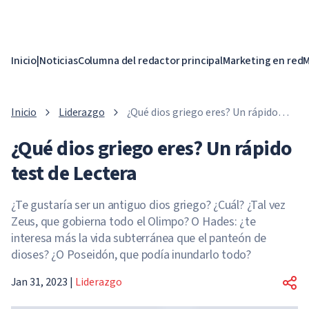
Inicio
|
Noticias
Columna del redactor principal
Marketing en red
M
Inicio
Liderazgo
¿Qué dios griego eres? Un rápido
test de Lectera
¿Qué dios griego eres? Un rápido
test de Lectera
¿Te gustaría ser un antiguo dios griego? ¿Cuál? ¿Tal vez
Zeus, que gobierna todo el Olimpo? O Hades: ¿te
interesa más la vida subterránea que el panteón de
dioses? ¿O Poseidón, que podía inundarlo todo?
Jan 31, 2023
|
Liderazgo