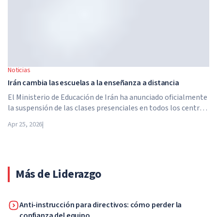
Noticias
Irán cambia las escuelas a la enseñanza a distancia
El Ministerio de Educación de Irán ha anunciado oficialmente
la suspensión de las clases presenciales en todos los centros
educativos del país. A partir del 21 de abril, las escuelas,
Apr 25, 2026
|
colegios y universidades pasan a la enseñanza a distancia por
tiempo indefinido, hasta nuevo aviso de las autoridades.
Más de Liderazgo
Anti-instrucción para directivos: cómo perder la
confianza del equipo