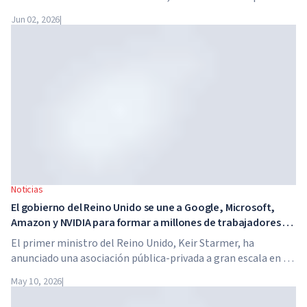
enseñar a los niños materias académicas solo dos horas al
Jun 02, 2026
|
día. La escuela no tiene profesores tradicionales, ni tareas
para casa, y el costo de la matrícula alcanza los $65,000 al
año.
Noticias
El gobierno del Reino Unido se une a Google, Microsoft,
Amazon y NVIDIA para formar a millones de trabajadores en
habilidades de IA
El primer ministro del Reino Unido, Keir Starmer, ha
anunciado una asociación pública-privada a gran escala en el
ámbito de la inteligencia artificial. Google, Microsoft,
May 10, 2026
|
Amazon y NVIDIA, junto con el gobierno, lanzan un
programa de formación en habilidades de IA para 7,5