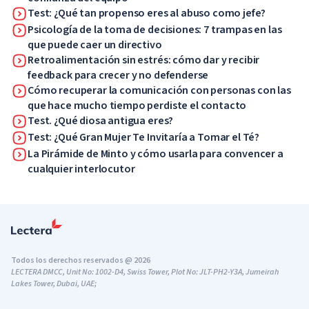
Test: ¿Qué tan propenso eres al abuso como jefe?
Psicología de la toma de decisiones: 7 trampas en las
que puede caer un directivo
Retroalimentación sin estrés: cómo dar y recibir
feedback para crecer y no defenderse
Cómo recuperar la comunicación con personas con las
que hace mucho tiempo perdiste el contacto
Test. ¿Qué diosa antigua eres?
Test: ¿Qué Gran Mujer Te Invitaría a Tomar el Té?
La Pirámide de Minto y cómo usarla para convencer a
cualquier interlocutor
Todos los derechos reservados @ 2026
LECTERA DMCC, Unit No: 1002-D4, Swiss Tower, Plot No: JLT-PH2-Y3A, Jumeirah
Lakes Tower, Dubai, UAE;