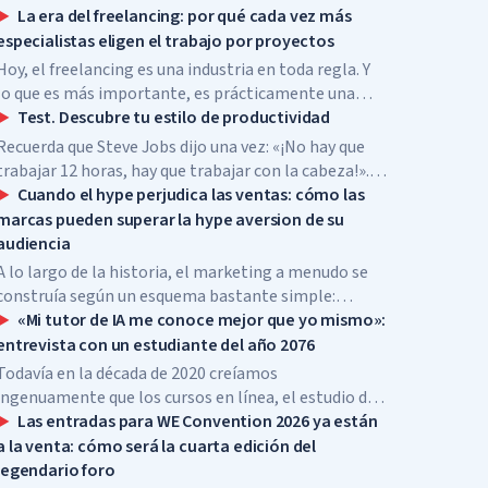
La era del freelancing: por qué cada vez más
especialistas eligen el trabajo por proyectos
Hoy, el freelancing es una industria en toda regla. Y
lo que es más importante, es prácticamente una
nueva forma de emprendimiento, pero sin
Test. Descubre tu estilo de productividad
préstamos bancarios, alquiler de oficinas ni
Recuerda que Steve Jobs dijo una vez: «¡No hay que
contratación de empleados.
trabajar 12 horas, hay que trabajar con la cabeza!».
Esta frase describe perfectamente el concepto de
Cuando el hype perjudica las ventas: cómo las
productividad.
marcas pueden superar la hype aversion de su
audiencia
A lo largo de la historia, el marketing a menudo se
construía según un esquema bastante simple:
cuanto más ruidoso era el lanzamiento, cuanto más
«Mi tutor de IA me conoce mejor que yo mismo»:
revuelo había alrededor de la marca y cuanto más
entrevista con un estudiante del año 2076
visible era la expectación, mayor era la probabilidad
Todavía en la década de 2020 creíamos
de que el producto “explotara” y se convirtiera en
ingenuamente que los cursos en línea, el estudio de
bestseller.
la historia con gafas de realidad virtual puestas, las
Las entradas para WE Convention 2026 ya están
escuelas y universidades en el metaverso ya eran la
a la venta: cómo será la cuarta edición del
educación del futuro, la cima del progreso, pero nos
legendario foro