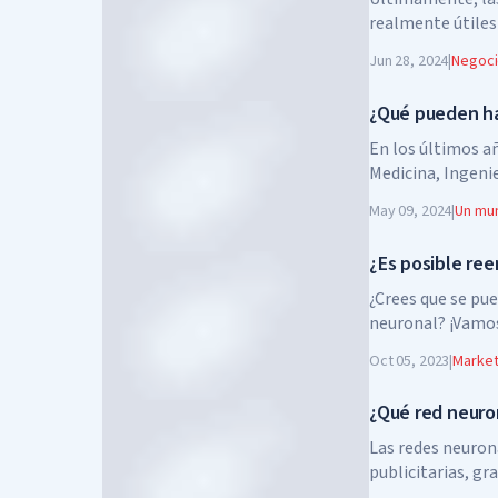
realmente útiles
poco de dinero.
Jun 28, 2024
|
Negoc
¿Qué pueden ha
En los últimos a
Medicina, Ingenie
las áreas de la a
May 09, 2024
|
Un mu
¿Es posible re
¿Crees que se pu
neuronal? ¡Vamos
diremos qué tan 
Oct 05, 2023
|
Marketi
¿Qué red neuro
Las redes neuron
publicitarias, gr
que podrían hace