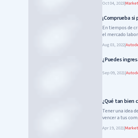
Oct 04, 2023
|
Marketi
¡Comprueba si 
En tiempos de cr
el mercado labor
Aug 03, 2022
|
Autode
¿Puedes ingresa
Sep 09, 2021
|
Autode
¿Qué tan bien 
Tener una idea de
vencer a tus com
¡Intenta averigua
Apr 19, 2021
|
Marketi
son verdaderas y 