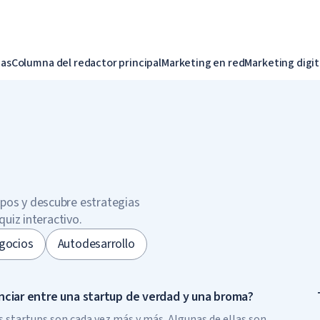
ias
Columna del redactor principal
Marketing en red
Marketing digit
pos y descubre estrategias
quiz interactivo.
gocios
Autodesarrollo
nciar entre una startup de verdad y una broma?
 startups son cada vez más y más. Algunas de ellas son