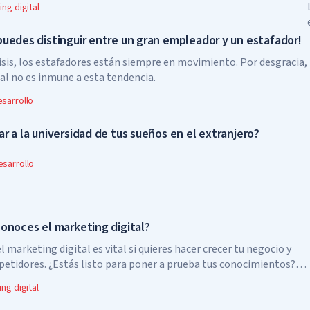
ng digital
puedes distinguir entre un gran empleador y un estafador!
isis, los estafadores están siempre en movimiento. Por desgracia,
al no es inmune a esta tendencia.
sarrollo
r a la universidad de tus sueños en el extranjero?
sarrollo
conoces el marketing digital?
l marketing digital es vital si quieres hacer crecer tu negocio y
petidores. ¿Estás listo para poner a prueba tus conocimientos?
r cuáles de las siguientes afirmaciones sobre marketing digital
ng digital
cuáles son falsas!