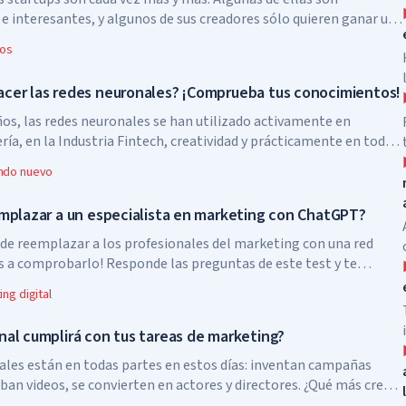
 e interesantes, y algunos de sus creadores sólo quieren ganar un
ios
cer las redes neuronales? ¡Comprueba tus conocimientos!
ños, las redes neuronales se han utilizado activamente en
ría, en la Industria Fintech, creatividad y prácticamente en todas
ctividad humana.
ndo nuevo
emplazar a un especialista en marketing con ChatGPT?
ede reemplazar a los profesionales del marketing con una red
 a comprobarlo! Responde las preguntas de este test y te
precisa es tu respuesta para ChatGPT.
ng digital
nal cumplirá con tus tareas de marketing?
ales están en todas partes en estos días: inventan campañas
aban videos, se convierten en actores y directores. ¿Qué más crees
r las redes neuronales?