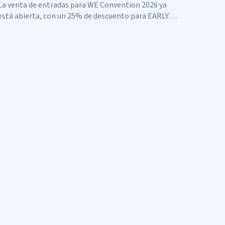
equivocamos.
La venta de entradas para WE Convention 2026 ya
está abierta, con un 25% de descuento para EARLY
BIRDS WE Convention regresa a Dubái por cuarta
vez. El 28 y 29 de noviembre de 2026, el foro se
celebrará en SO/...