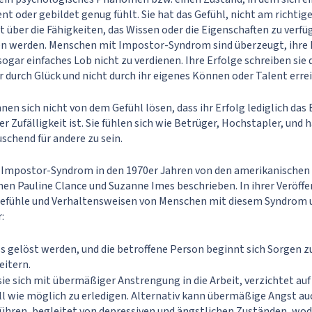
t oder gebildet genug fühlt. Sie hat das Gefühl, nicht am richtige
ht über die Fähigkeiten, das Wissen oder die Eigenschaften zu verfüg
n werden. Menschen mit Impostor-Syndrom sind überzeugt, ihre P
ogar einfaches Lob nicht zu verdienen. Ihre Erfolge schreiben sie 
ur durch Glück und nicht durch ihr eigenes Können oder Talent erre
en sich nicht von dem Gefühl lösen, dass ihr Erfolg lediglich das
 Zufälligkeit ist. Sie fühlen sich wie Betrüger, Hochstapler, und 
schend für andere zu sein.
 Impostor-Syndrom in den 1970er Jahren von den amerikanischen
n Pauline Clance und Suzanne Imes beschrieben. In ihrer Veröffe
 Gefühle und Verhaltensweisen von Menschen mit diesem Syndrom u
:
 gelöst werden, und die betroffene Person beginnt sich Sorgen z
eitern.
sie sich mit übermäßiger Anstrengung in die Arbeit, verzichtet auf
l wie möglich zu erledigen. Alternativ kann übermäßige Angst au
führen, begleitet von depressiven und ängstlichen Zuständen, wod