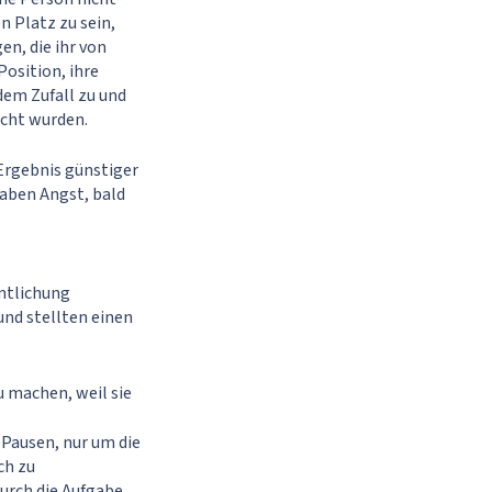
n Platz zu sein,
en, die ihr von
osition, ihre
dem Zufall zu und
icht wurden.
 Ergebnis günstiger
haben Angst, bald
ntlichung
nd stellten einen
u machen, weil sie
 Pausen, nur um die
ch zu
urch die Aufgabe