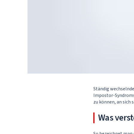
Ständig wechselnd
Impostor-Syndroms.
zu können, an sich s
Was vers
So bezeichnet man 