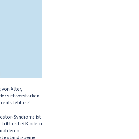
von Alter,
der sich verstärken
m entsteht es?
mpostor-Syndroms ist
tritt es bei Kindern
und deren
ste ständig seine