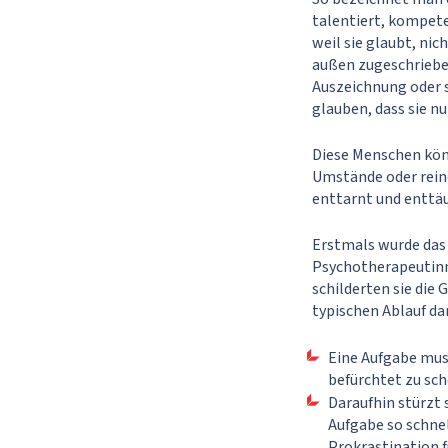
talentiert, kompeten
weil sie glaubt, nic
außen zugeschriebe
Auszeichnung oder s
glauben, dass sie n
Diese Menschen könn
Umstände oder reiner
enttarnt und enttäu
Erstmals wurde das
Psychotherapeutinne
schilderten sie die
typischen Ablauf dar
Eine Aufgabe muss
befürchtet zu sch
Daraufhin stürzt 
Aufgabe so schnel
Prokrastination 