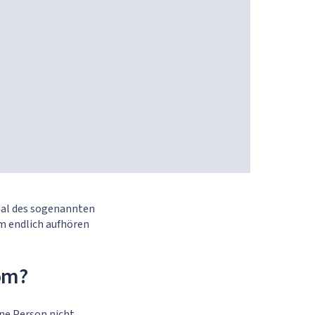
al des sogenannten
m endlich aufhören
om?
ne Person nicht