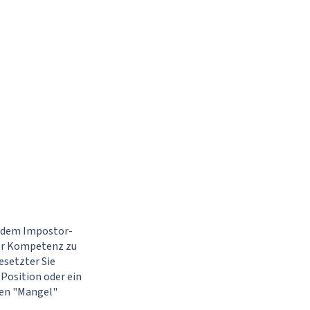
r dem Impostor-
der Kompetenz zu
esetzter Sie
Position oder ein
sen "Mangel"