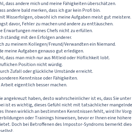
hl, dass andere mich und meine Fähigkeiten überschätzen.
ass andere bald merken, dass ich gar kein Profi bin.
 mit Misserfolgen, obwohl ich meine Aufgaben meist gut meistere.
ngst davor, Fehler zu machen und andere zu enttäuschen.
ie Erwartungen meines Chefs nicht zu erfüllen.
ch ständig mit den Erfolgen anderer.
eich zu meinem Kollegen/Freund/Verwandten ein Niemand.
de meine Aufgaben genauso gut erledigen.
hl, dass man mich nur aus Mitleid oder Höflichkeit lobt.
ruflichen Position nicht würdig.
durch Zufall oder glückliche Umstände erreicht.
esonderen Kenntnisse oder Fähigkeiten.
 Arbeit eigentlich besser machen.
e angekreuzt haben, desto wahrscheinlicher ist es, dass Sie unte
ei ist es wichtig, dieses Gefühl nicht mit tatsächlicher mangeln
s Ihnen wirklich an bestimmten Kenntnissen fehlt, wird Ihr Vorg
erbildungen oder Trainings hinweisen, bevor er Ihnen eine höhere 
ietet. Doch bei Betroffenen des Impostor-Syndroms bemerkt die
selbst.