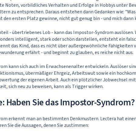
te Noten, vorbildliches Verhalten und Erfolge in Hobbys unter Be
ltern zu entsprechen. Daraus entstehen dann Gedanken wie: "Was
 den ersten Platz gewinne, nicht gut genug bin - und mich dann 
teil - übertriebenes Lob - kann das Impostor-Syndrom auslösen. 
onders intelligent, stark oder schön darstellen, entsteht ein falsc
ennt das Kind, dass es nicht über außergewöhnliche Fähigkeiten v
wunderung erfährt - und beginnt zu glauben, es reiche nicht aus.
om kann sich auch im Erwachsenenalter entwickeln. Auslöser sind
ektionismus, übermäßiger Ehrgeiz, Arbeitswut sowie ein hochkom
Abwertung der eigenen Arbeit. Auch ein plötzlicher Jobwechsel m
it, sich neu zu beweisen, kann als Trigger wirken.
e: Haben Sie das Impostor-Syndrom?
om erkennt man an bestimmten Denkmustern. Lectera hat einen
ren Sie die Aussagen, denen Sie zustimmen: