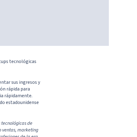
tups tecnológicas
ntar sus ingresos y
ión rápida para
bia rápidamente.
cado estadounidense
 tecnológicas de
 ventas, marketing
rofesiones de la era