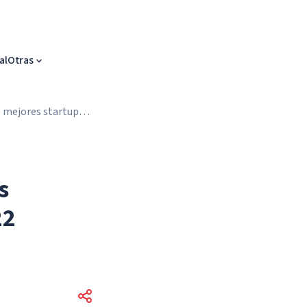
al
Otras
0 mejores startups
s
22