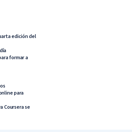
uarta edición del
día
para formar a
tos
online para
va Coursera se