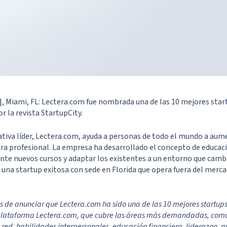
], Miami, FL: Lectera.com fue nombrada una de las
10 mejores star
r la revista StartupCity.
tiva líder,
Lectera.com
, ayuda a personas de todo el mundo a aume
era profesional. La empresa ha desarrollado el concepto de educac
nte nuevos cursos y adaptar los existentes a un entorno que cam
 una startup exitosa con sede en Florida que opera fuera del mer
de anunciar que Lectera.com ha sido una de las 10 mejores startups
 plataforma Lectera.com, que cubre las áreas más demandadas, como
 red, habilidades interpersonales, educación financiera, liderazgo, p