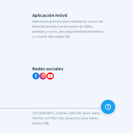
Aplicación móvil
Aplicación gratuita para realizar los cursos en
línea de Lectera con lecciones en vídeo,
pruebas y casos, descarga mediante el enlace
o a través del código QR
Redes sociales
LECTERA DMCC, Unit No: 1002-D4, Swiss Tower,
Plot No: JLT-PH2-Y3A, Jumeirah Lakes Tower,
Dubai, UAE;