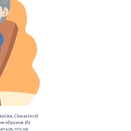
lika, Character.AI
ым образом. Их
аться, что на