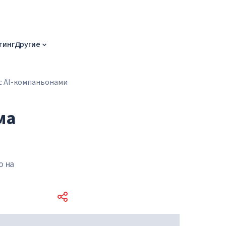
тинг
Другие
с AI-компаньонами
ма
о на