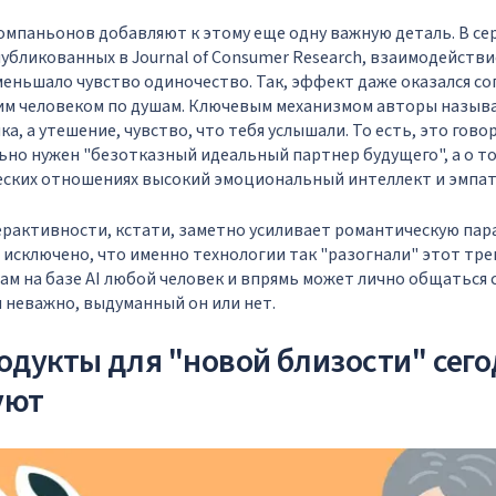
омпаньонов добавляют к этому еще одну важную деталь. В се
убликованных в Journal of Consumer Research, взаимодейств
еньшало чувство одиночество. Так, эффект даже оказался со
гим человеком по душам. Ключевым механизмом авторы назыв
а, а утешение, чувство, что тебя услышали. То есть, это говор
ьно нужен "безотказный идеальный партнер будущего", а о то
еских отношениях высокий эмоциональный интеллект и эмпат
рактивности, кстати, заметно усиливает романтическую па
 исключено, что именно технологии так "разогнали" этот тре
ам на базе AI любой человек и впрямь может лично общаться
и неважно, выдуманный он или нет.
одукты для "новой близости" сег
уют