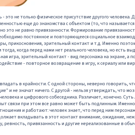
ь - это не только физическое присутствие другого человека. 
енностью еще до знакомства с объектом (то, что называется
, но это не равно привязанности. Формирование привязанност
необходимо постоянное и повторяющееся социальное взаимод
ры, прикосновения, зрительный контакт и т.д. Именно поэто
 тогда, когда перед нами нет реального человека, но есть в
ная игра, зрительный контакт - вид персонажа на экране, а 
действие - повторное возвращение в игру, к сериалу или ви
 впадать в крайности. С одной стороны, неверно говорить, ч
е" и не значат ничего. С другой - нельзя утверждать, что мо
человека и цифрового собеседника. Различает, конечно. Суть 
ыт связи при этом все равно может быть подлинным. Именно
ношения и работают: человек знает, что перед ним персонаж
должает вкладывать в этот контакт внимание, ожидание, неж
у, ревность, привязанность и другие нереализованные в обы