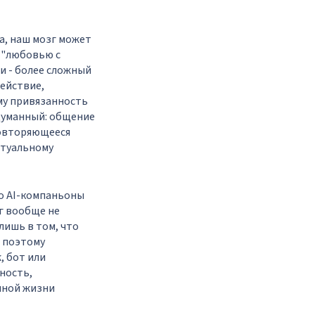
Да, наш мозг может
 "любовью с
и - более сложный
ействие,
му привязанность
ыдуманный: общение
повторяющееся
ртуальному
то AI-компаньоны
зг вообще не
лишь в том, что
 поэтому
, бот или
ность,
чной жизни