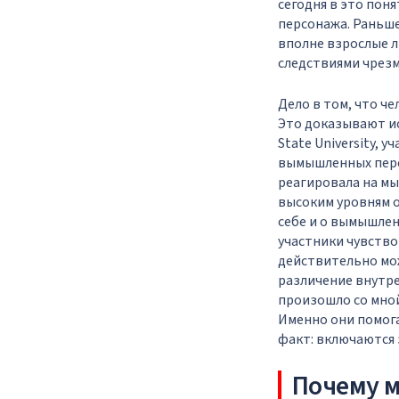
сегодня в это пон
персонажа. Раньше
вполне взрослые 
следствиями чрезм
Дело в том, что че
Это доказывают ис
State University, 
вымышленных перс
реагировала на мыс
высоким уровням 
себе и о вымышлен
участники чувств
действительно мож
различение внутре
произошло со мной
Именно они помог
факт: включаются 
Почему м