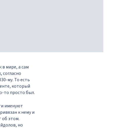
в мире, а сам
, согласно
30-му. То есть
менте, который
о-то просто был.
оги именуют
ривязан к нему и
 об этом.
йдолов, но