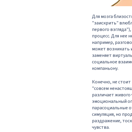
Для мозга близост
"заискрить" влюбл
первого взгляда")
процесс. Для нее 
например, разгово
может возникать и
заменяет виртуаль
социальное взаимо
компаньону.
Конечно, не стоит
"совсем ненастоящи
различает живого 
эмоциональный оп
парасоциальные от
симуляция, но про
раздражение, тоск
чувства.