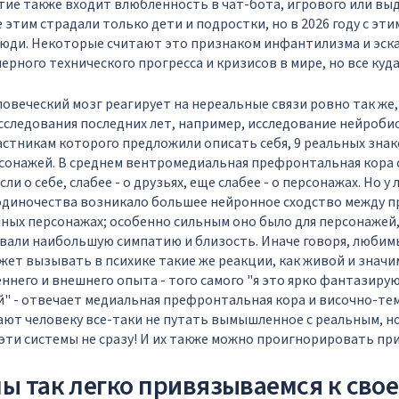
ятие также входит влюбленность в чат-бота, игрового или вы
 этим страдали только дети и подростки, но в 2026 году с эти
люди. Некоторые считают это признаком инфантилизма и эск
ерного технического прогресса и кризисов в мире, но все куд
ловеческий мозг реагирует на нереальные связи ровно так же,
следования последних лет, например, исследование нейробио
участникам которого предложили описать себя, 9 реальных знак
онажей. В среднем вентромедиальная префронтальная кора 
ли о себе, слабее - о друзьях, еще слабее - о персонажах. Но у
одиночества возникало большее нейронное сходство между п
ных персонажах; особенно сильным оно было для персонажей
овали наибольшую симпатию и близость. Иначе говоря, люби
ет вызывать в психике такие же реакции, как живой и значим
ннего и внешнего опыта - того самого "я это ярко фантазирую
" - отвечает медиальная префронтальная кора и височно-те
ают человеку все-таки не путать вымышленное с реальным, 
эти системы не сразу! И их также можно проигнорировать при
ы так легко привязываемся к сво