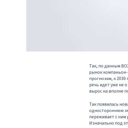
Так, по данным ВО
рынок компаньон-се
прогнозам, к 2030 
речь идет уже не 
вырос на вполне п
Так появилась нов
одностороннюю эмо
переживает с ним 
Изначально под эт