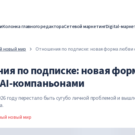
и
Колонка главного редактора
Сетевой маркетинг
Digital-марке
й новый мир
Отношения по подписке: новая форма любви 
ия по подписке: новая фор
 AI-компаньонами
26 году перестало быть сугубо личной проблемой и вышл
а.
ый новый мир