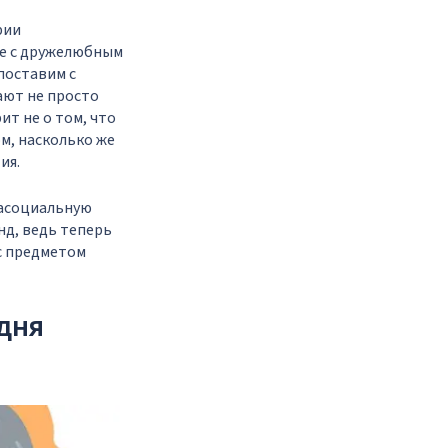
рии
ие с дружелюбным
поставим с
ают не просто
ит не о том, что
м, насколько же
ия.
расоциальную
нд, ведь теперь
 с предметом
одня