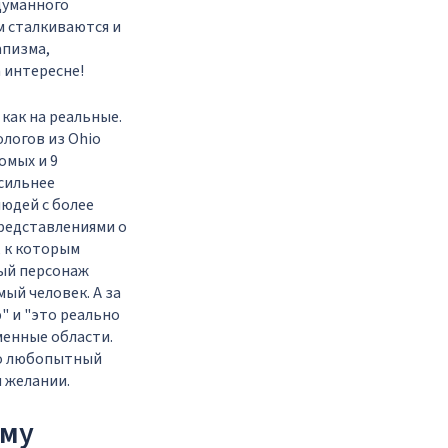
думанного
м сталкиваются и
апизма,
а интересне!
 как на реальные.
логов из Ohio
омых и 9
сильнее
 людей с более
редставлениями о
, к которым
мый персонаж
ый человек. А за
" и "это реально
менные области.
но любопытный
 желании.
ему