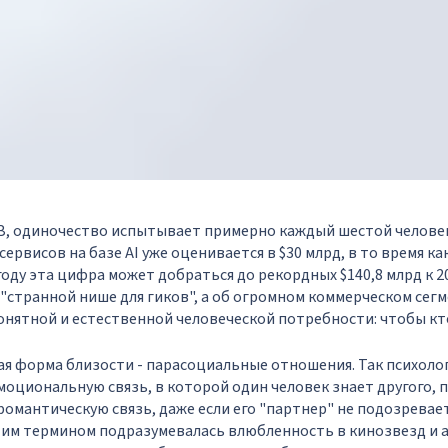
З, одиночество испытывает примерно каждый шестой человек 
рвисов на базе AI уже оценивается в $30 млрд, в то время как
году эта цифра может добраться до рекордных $140,8 млрд к 20
о "странной нише для гиков", а об огромном коммерческом сег
онятной и естественной человеческой потребности: чтобы кт
ая форма близости - парасоциальные отношения. Так психол
циональную связь, в которой один человек знает другого, п
романтическую связь, даже если его "партнер" не подозревает
им термином подразумевалась влюбленность в кинозвезд и а