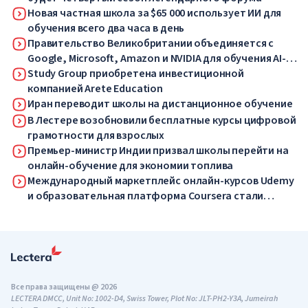
Новая частная школа за $65 000 использует ИИ для
обучения всего два часа в день
Правительство Великобритании объединяется с
Google, Microsoft, Amazon и NVIDIA для обучения AI-
навыкам миллионов работников
Study Group приобретена инвестиционной
компанией Arete Education
Иран переводит школы на дистанционное обучение
В Лестере возобновили бесплатные курсы цифровой
грамотности для взрослых
Премьер-министр Индии призвал школы перейти на
онлайн-обучение для экономии топлива
Международный маркетплейс онлайн-курсов Udemy
и образовательная платформа Coursera стали
одной компанией
Все права защищены @ 2026
LECTERA DMCC, Unit No: 1002-D4, Swiss Tower, Plot No: JLT-PH2-Y3A, Jumeirah