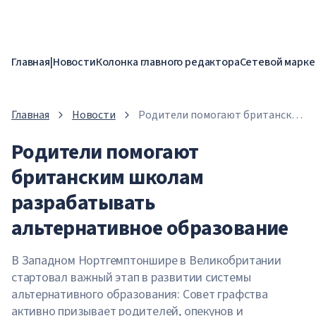
Главная
|
Новости
Колонка главного редактора
Сетевой марке
Главная
Новости
Родители помогают британским
школам разрабатывать
Родители помогают
альтернативное образование
британским школам
разрабатывать
альтернативное образование
В Западном Нортгемптоншире в Великобритании
стартовал важный этап в развитии системы
альтернативного образования: Совет графства
активно призывает родителей, опекунов и