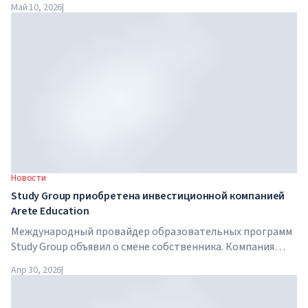
Май 10, 2026
|
Amazon и NVIDIA совместно с правительством запускают
программу обучения AI-навыкам для 7,5 миллионов
британских работников.
Новости
Study Group приобретена инвестиционной компанией
Arete Education
Международный провайдер образовательных программ
Study Group объявил о смене собственника. Компания
приобретена Arete Education — инвестиционной
Апр 30, 2026
|
структурой в сфере высшего образования, созданной
Global University Systems (GUS) и американской частной
инвестиционной компанией Brightstar Capital Partners .