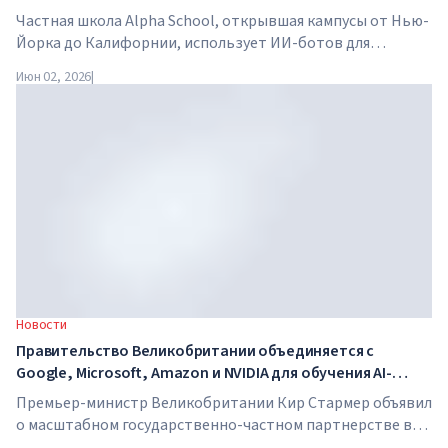
Частная школа Alpha School, открывшая кампусы от Нью-
Йорка до Калифорнии, использует ИИ-ботов для
обучения детей академическим предметам всего два часа
Июн 02, 2026
|
в день. В школе нет традиционных учителей, домашних
заданий, а стоимость обучения достигает $65 000 в год.
Новости
Правительство Великобритании объединяется с
Google, Microsoft, Amazon и NVIDIA для обучения AI-
навыкам миллионов работников
Премьер-министр Великобритании Кир Стармер объявил
о масштабном государственно-частном партнерстве в
сфере искусственного интеллекта. Google, Microsoft,