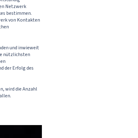
alen Netzwerk
kes bestimmen.
werk von Kontakten
chen
enden und inwieweit
ie nützlichsten
nen
d der Erfolg des
n, wird die Anzahl
llen.