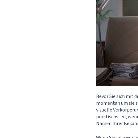
Bevor Sie sich mit 
momentan um sie ste
visuelle Verkörperu
praktischsten, wenn
Namen Ihrer Bekann
Wenn Sie introverti