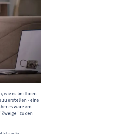
, wie es bei Ihnen
zu erstellen - eine
 aber es wäre am
 "Zweige" zu den
ollständig