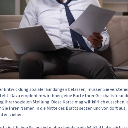
der Entwicklung sozialer Bindungen befassen, müssen Sie verstehen
ht. Dazu empfehlen wir Ihnen, eine Karte Ihrer Geschäftsfreunde 
ng Ihrer sozialen Stellung. Diese Karte mag willkürlich aussehen,
 Sie Ihren Namen in die Mitte des Blatts setzen und von dort aus,
ten ziehen.
ert sind, haben Sie höchstwahrscheinlich ein A4-Blatt, das nicht v