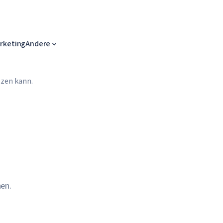
arketing
Andere
tzen kann.
en.