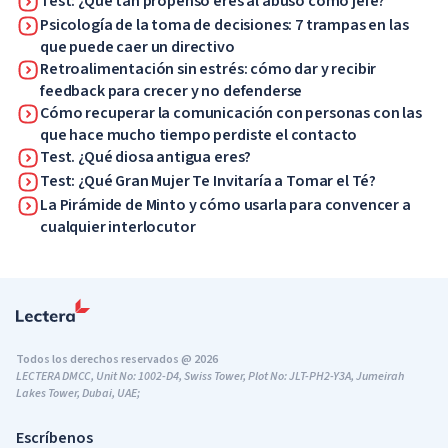
Test: ¿Qué tan propenso eres al abuso como jefe?
Psicología de la toma de decisiones: 7 trampas en las
que puede caer un directivo
Retroalimentación sin estrés: cómo dar y recibir
feedback para crecer y no defenderse
Cómo recuperar la comunicación con personas con las
que hace mucho tiempo perdiste el contacto
Test. ¿Qué diosa antigua eres?
Test: ¿Qué Gran Mujer Te Invitaría a Tomar el Té?
La Pirámide de Minto y cómo usarla para convencer a
cualquier interlocutor
Todos los derechos reservados @ 2026
LECTERA DMCC, Unit No: 1002-D4, Swiss Tower, Plot No: JLT-PH2-Y3A, Jumeirah
Lakes Tower, Dubai, UAE;
Escríbenos