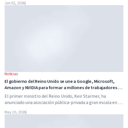
Jun 02, 2026
|
día. La escuela no tiene profesores tradicionales, ni tareas
para casa, y el costo de la matrícula alcanza los $65,000 al
año.
Noticias
El gobierno del Reino Unido se une a Google, Microsoft,
Amazon y NVIDIA para formar a millones de trabajadores en
habilidades de IA
El primer ministro del Reino Unido, Keir Starmer, ha
anunciado una asociación pública-privada a gran escala en el
ámbito de la inteligencia artificial. Google, Microsoft,
May 10, 2026
|
Amazon y NVIDIA, junto con el gobierno, lanzan un
programa de formación en habilidades de IA para 7,5
millones de trabajadores británicos.