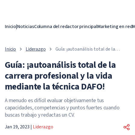
Inicio
|
Noticias
Columna del redactor principal
Marketing en red
M
Inicio
Liderazgo
Guía: ¡autoanálisis total de la
carrera profesional y la vida
Guía: ¡autoanálisis total de la
mediante la técnica DAFO!
carrera profesional y la vida
mediante la técnica DAFO!
A menudo es difícil evaluar objetivamente tus
capacidades, competencias y puntos fuertes cuando
buscas trabajo y redactas un CV.
Jan 19, 2023
|
Liderazgo