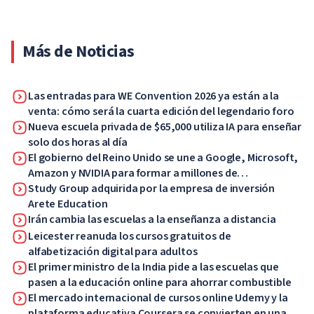
Más de Noticias
Las entradas para WE Convention 2026 ya están a la
venta: cómo será la cuarta edición del legendario foro
Nueva escuela privada de $65,000 utiliza IA para enseñar
solo dos horas al día
El gobierno del Reino Unido se une a Google, Microsoft,
Amazon y NVIDIA para formar a millones de
trabajadores en habilidades de IA
Study Group adquirida por la empresa de inversión
Arete Education
Irán cambia las escuelas a la enseñanza a distancia
Leicester reanuda los cursos gratuitos de
alfabetización digital para adultos
El primer ministro de la India pide a las escuelas que
pasen a la educación online para ahorrar combustible
El mercado internacional de cursos online Udemy y la
plataforma educativa Coursera se convierten en una