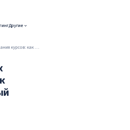
тинг
Другие
ния курсов: как в
х
к
ый
и