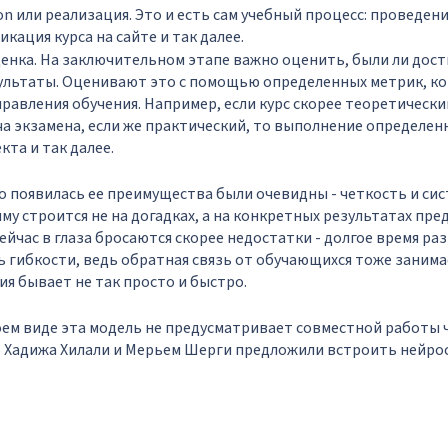
ion или реализация. Это и есть сам учебный процесс: проведен
кация курса на сайте и так далее.
 оценка. На заключительном этапе важно оценить, были ли дос
ультаты. Оценивают это с помощью определенных метрик, ко
равления обучения. Например, если курс скорее теоретически
а экзамена, если же практический, то выполнение определенн
кта и так далее.
о появилась ее преимущества были очевидны - четкость и си
му строится не на догадках, а на конкретных результатах пр
ейчас в глаза бросаются скорее недостатки - долгое время ра
 гибкости, ведь обратная связь от обучающихся тоже занима
я бывает не так просто и быстро.
оем виде эта модель не предусматривает совместной работы ч
 Хадижа Хилали и Мерьем Шерги предложили встроить нейрос