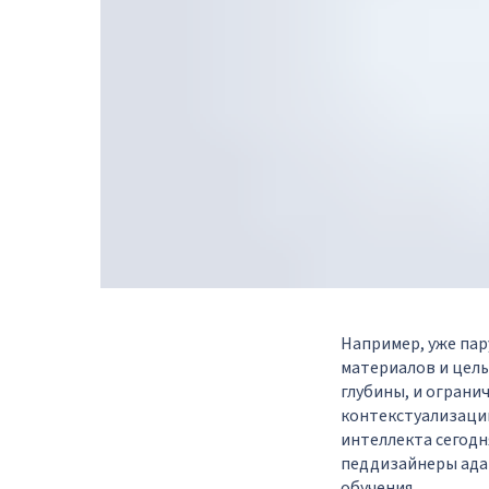
Например, уже пар
материалов и целы
глубины, и ограни
контекстуализации
интеллекта сегодня
педдизайнеры ада
обучения.