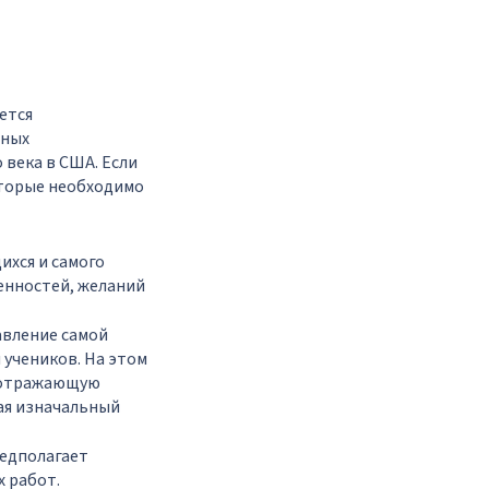
ется
зных
 века в США. Если
оторые необходимо
ихся и самого
бенностей, желаний
авление самой
 учеников. На этом
, отражающую
ая изначальный
редполагает
х работ.