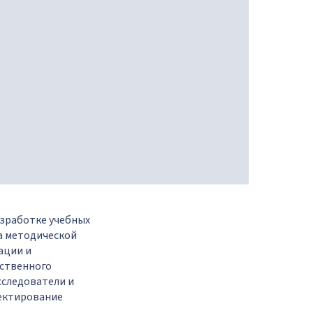
азработке учебных
ка методической
ации и
сственного
исследователи и
оектирование