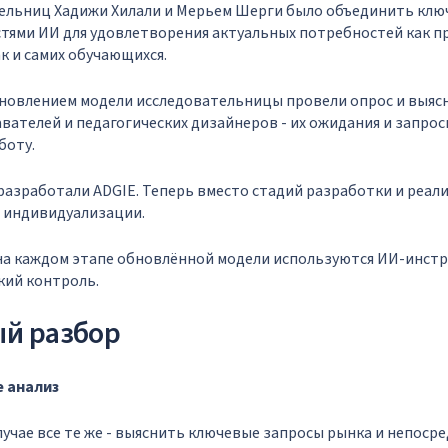
ельниц Хадижи Хилали и Мерьем Шерги было объединить кл
тями ИИ для удовлетворения актуальных потребностей как п
ак и самих обучающихся.
новлением модели исследовательницы провели опрос и выясни
вателей и педагогических дизайнеров - их ожидания и запрос
боту.
 разработали ADGIE. Теперь вместо стадий разработки и реал
и индивидуализации.
 на каждом этапе обновлённой модели используются ИИ-инстр
кий контроль.
ый разбор
е анализ
лучае все те же - выяснить ключевые запросы рынка и непоср