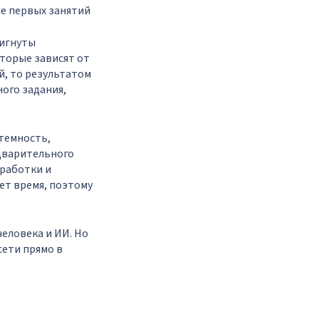
ие первых занятий
тигнуты
торые зависят от
й, то результатом
ого задания,
стемность,
едварительного
зработки и
ет время, поэтому
еловека и ИИ. Но
ети прямо в