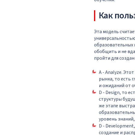
Как поль
Эта модель считае
универсальностью
образовательных п
обобщить и не вда
пройти для создан
A - Analyze. Эт
рынка, то есть 
и ожиданий от о
D - Design, то 
структуры будущ
же этапе выстра
образовательный
уровень знаний,
D - Development
создание и расп