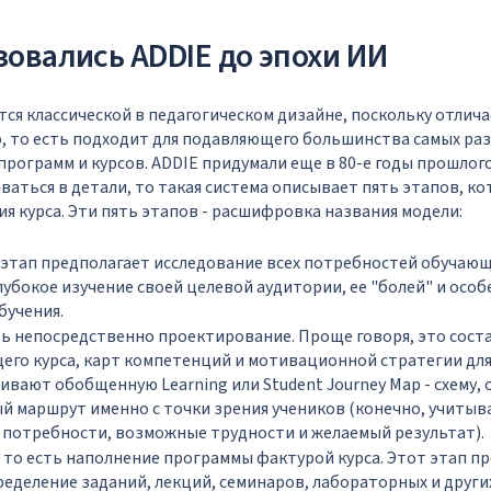
зовались ADDIE до эпохи ИИ
тся классической в педагогическом дизайне, поскольку отлича
, то есть подходит для подавляющего большинства самых ра
рограмм и курсов. ADDIE придумали еще в 80-е годы прошлого
ваться в детали, то такая система описывает пять этапов, к
ия курса. Эти пять этапов - расшифровка названия модели:
от этап предполагает исследование всех потребностей обучающ
глубокое изучение своей целевой аудитории, ее "болей" и осо
бучения.
есть непосредственно проектирование. Проще говоря, это сост
его курса, карт компетенций и мотивационной стратегии для
ивают обобщенную Learning или Student Journey Map - схему
 маршрут именно с точки зрения учеников (конечно, учитыв
 потребности, возможные трудности и желаемый результат).
, то есть наполнение программы фактурой курса. Этот этап п
ределение заданий, лекций, семинаров, лабораторных и други