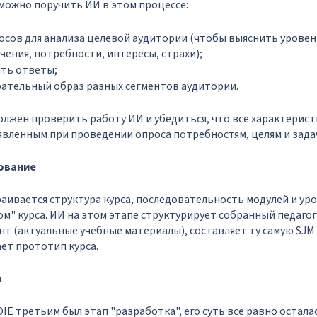
можно поручить ИИ в этом процессе:
сов для анализа целевой аудитории (чтобы выяснить уровен
чения, потребности, интересы, страхи);
ть ответы;
рательный образ разных сегментов аудитории.
лжен проверить работу ИИ и убедиться, что все характерис
вленным при проведении опроса потребностям, целям и зада
рование
аивается структура курса, последовательность модулей и уро
м" курса. ИИ на этом этапе структурирует собранный педаго
т (актуальные учебные материалы), составляет ту самую SJM 
ает прототип курса.
я
IE третьим был этап "разработка", его суть все равно осталас