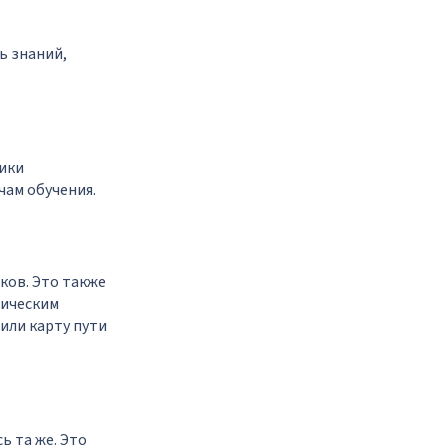
ь знаний,
тики
чам обучения.
ков. Это также
гическим
или карту пути
ь та же. Это