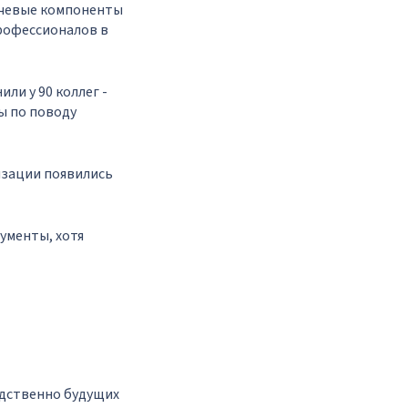
ючевые компоненты
рофессионалов в
ли у 90 коллег -
ы по поводу
изации появились
ументы, хотя
едственно будущих