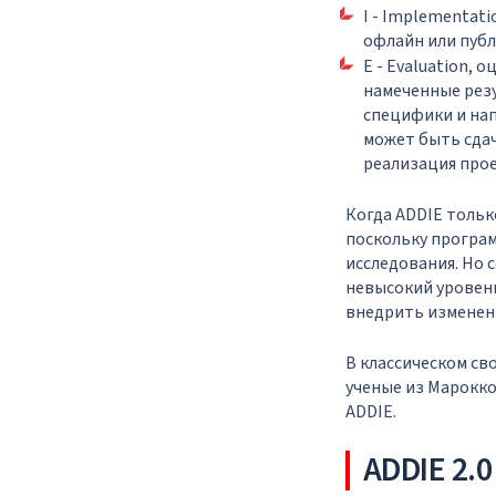
I - Implementat
офлайн или публи
E - Evaluation,
намеченные рез
специфики и нап
может быть сдач
реализация прое
Когда ADDIE тольк
поскольку програм
исследования. Но с
невысокий уровень
внедрить изменени
В классическом св
ученые из Марокко
ADDIE.
ADDIE 2.0