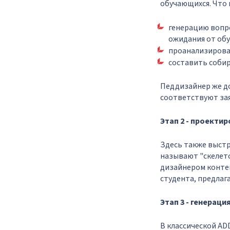
обучающихся. Что 
генерацию вопро
ожидания от обу
проанализирова
составить соби
Педдизайнер же до
соответствуют зая
Этап 2 - проекти
Здесь также выстр
называют "скелето
дизайнером контен
студента, предлаг
Этап 3 - генераци
В классической ADD