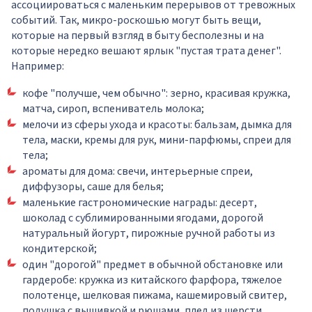
ассоциироваться с маленьким перерывов от тревожных
событий. Так, микро-роскошью могут быть вещи,
которые на первый взгляд в быту бесполезны и на
которые нередко вешают ярлык "пустая трата денег".
Например:
кофе "получше, чем обычно": зерно, красивая кружка,
матча, сироп, вспениватель молока;
мелочи из сферы ухода и красоты: бальзам, дымка для
тела, маски, кремы для рук, мини-парфюмы, спреи для
тела;
ароматы для дома: свечи, интерьерные спреи,
диффузоры, саше для белья;
маленькие гастрономические награды: десерт,
шоколад с сублимированными ягодами, дорогой
натуральный йогурт, пирожные ручной работы из
кондитерской;
один "дорогой" предмет в обычной обстановке или
гардеробе: кружка из китайского фарфора, тяжелое
полотенце, шелковая пижама, кашемировый свитер,
подушка с вышивкой и рюшами, плед из шерсти