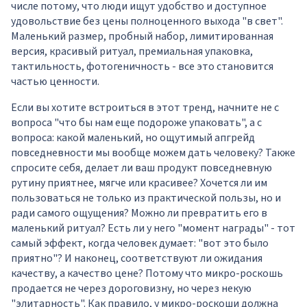
числе потому, что люди ищут удобство и доступное
удовольствие без цены полноценного выхода "в свет".
Маленький размер, пробный набор, лимитированная
версия, красивый ритуал, премиальная упаковка,
тактильность, фотогеничность - все это становится
частью ценности.
Если вы хотите встроиться в этот тренд, начните не с
вопроса "что бы нам еще подороже упаковать", а с
вопроса: какой маленький, но ощутимый апгрейд
повседневности мы вообще можем дать человеку? Также
спросите себя, делает ли ваш продукт повседневную
рутину приятнее, мягче или красивее? Хочется ли им
пользоваться не только из практической пользы, но и
ради самого ощущения? Можно ли превратить его в
маленький ритуал? Есть ли у него "момент награды" - тот
самый эффект, когда человек думает: "вот это было
приятно"? И наконец, соответствуют ли ожидания
качеству, а качество цене? Потому что микро-роскошь
продается не через дороговизну, но через некую
"элитарность". Как правило, у микро-роскоши должна