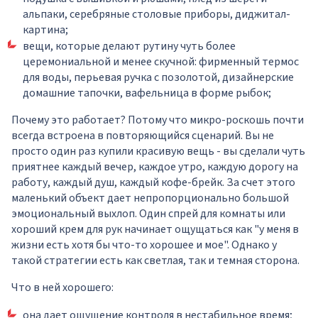
альпаки, серебряные столовые приборы, диджитал-
картина;
вещи, которые делают рутину чуть более
церемониальной и менее скучной: фирменный термос
для воды, перьевая ручка с позолотой, дизайнерские
домашние тапочки, вафельница в форме рыбок;
Почему это работает? Потому что микро-роскошь почти
всегда встроена в повторяющийся сценарий. Вы не
просто один раз купили красивую вещь - вы сделали чуть
приятнее каждый вечер, каждое утро, каждую дорогу на
работу, каждый душ, каждый кофе-брейк. За счет этого
маленький объект дает непропорционально большой
эмоциональный выхлоп. Один спрей для комнаты или
хороший крем для рук начинает ощущаться как "у меня в
жизни есть хотя бы что-то хорошее и мое". Однако у
такой стратегии есть как светлая, так и темная сторона.
Что в ней хорошего:
она дает ощущение контроля в нестабильное время;