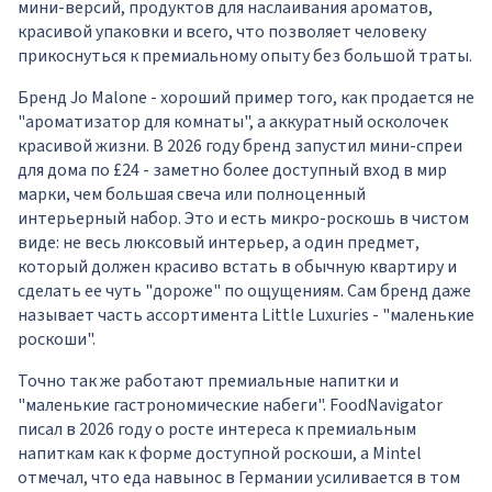
мини-версий, продуктов для наслаивания ароматов,
красивой упаковки и всего, что позволяет человеку
прикоснуться к премиальному опыту без большой траты.
Бренд Jo Malone - хороший пример того, как продается не
"ароматизатор для комнаты", а аккуратный осколочек
красивой жизни. В 2026 году бренд запустил мини-спреи
для дома по £24 - заметно более доступный вход в мир
марки, чем большая свеча или полноценный
интерьерный набор. Это и есть микро-роскошь в чистом
виде: не весь люксовый интерьер, а один предмет,
который должен красиво встать в обычную квартиру и
сделать ее чуть "дороже" по ощущениям. Сам бренд даже
называет часть ассортимента Little Luxuries - "маленькие
роскоши".
Точно так же работают премиальные напитки и
"маленькие гастрономические набеги". FoodNavigator
писал в 2026 году о росте интереса к премиальным
напиткам как к форме доступной роскоши, а Mintel
отмечал, что еда навынос в Германии усиливается в том