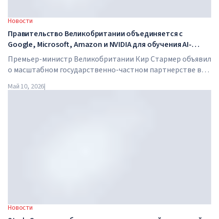
Новости
Правительство Великобритании объединяется с
Google, Microsoft, Amazon и NVIDIA для обучения AI-
навыкам миллионов работников
Премьер-министр Великобритании Кир Стармер объявил
о масштабном государственно-частном партнерстве в
сфере искусственного интеллекта. Google, Microsoft,
Май 10, 2026
|
Amazon и NVIDIA совместно с правительством запускают
программу обучения AI-навыкам для 7,5 миллионов
британских работников.
Новости