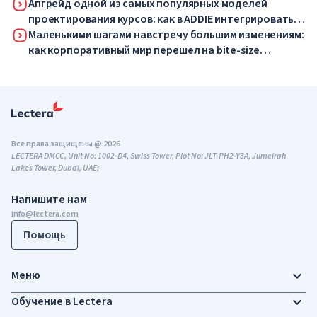
Апгрейд одной из самых популярных моделей
проектирования курсов: как в ADDIE интегрировать
искусственный интеллект
Маленькими шагами навстречу большим изменениям:
как корпоративный мир перешел на bite-size
обучение
Все права защищены @ 2026
LECTERA DMCC, Unit No: 1002-D4, Swiss Tower, Plot No: JLT-PH2-Y3A, Jumeirah
Lakes Tower, Dubai, UAE;
Напишите нам
info@lectera.com
Помощь
Меню
Обучение в Lectera