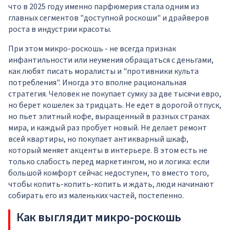
что в 2025 году именно парфюмерия стала одним из
главных сегментов "доступной роскоши" и драйверов
роста в индустрии красоты.
При этом микро-роскошь - не всегда признак
инфантильности или неумения обращаться с деньгами,
как любят писать моралисты и "противники культа
потребления". Иногда это вполне рациональная
стратегия. Человек не покупает сумку за две тысячи евро,
но берет кошелек за тридцать. Не едет в дорогой отпуск,
но пьет элитный кофе, выращенный в разных странах
мира, и каждый раз пробует новый. Не делает ремонт
всей квартиры, но покупает антикварный шкаф,
который меняет акценты в интерьере. В этом есть не
только слабость перед маркетингом, но и логика: если
большой комфорт сейчас недоступен, то вместо того,
чтобы копить-копить-копить и ждать, люди начинают
собирать его из маленьких частей, постепенно.
Как выглядит микро-роскошь