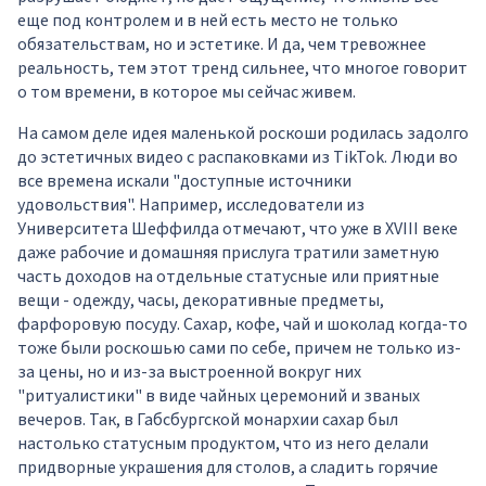
еще под контролем и в ней есть место не только
обязательствам, но и эстетике. И да, чем тревожнее
реальность, тем этот тренд сильнее, что многое говорит
о том времени, в которое мы сейчас живем.
На самом деле идея маленькой роскоши родилась задолго
до эстетичных видео с распаковками из TikTok. Люди во
все времена искали "доступные источники
удовольствия". Например, исследователи из
Университета Шеффилда отмечают, что уже в XVIII веке
даже рабочие и домашняя прислуга тратили заметную
часть доходов на отдельные статусные или приятные
вещи - одежду, часы, декоративные предметы,
фарфоровую посуду. Сахар, кофе, чай и шоколад когда-то
тоже были роскошью сами по себе, причем не только из-
за цены, но и из-за выстроенной вокруг них
"ритуалистики" в виде чайных церемоний и званых
вечеров. Так, в Габсбургской монархии сахар был
настолько статусным продуктом, что из него делали
придворные украшения для столов, а сладить горячие