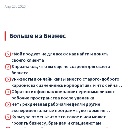
заведениях страны. С 21 апреля школы, колледжи и
Апр 25, 2026
|
университеты переходят на дистанционный формат на
неопределенный срок — до особого распоряжения
властей.
Больше из Бизнес
«Мой продукт не для всех»: как найти и понять
своего клиента
8 признаков, что вы еще не созрели для своего
бизнеса
VR-квесты и онлайн квизы вместо старого-доброго
караоке: как изменились корпоративы и что сейчас
понравится вашим сотрудникам
Обратно в офис: как компании переосмысливают
рабочие пространства после удаленки
Четырехдневная рабочая неделя и другие
экспериментальные программы, которые не
выгорели
Культура отмены: что это такое и чем может
грозить бизнесу, брендам и специалистам