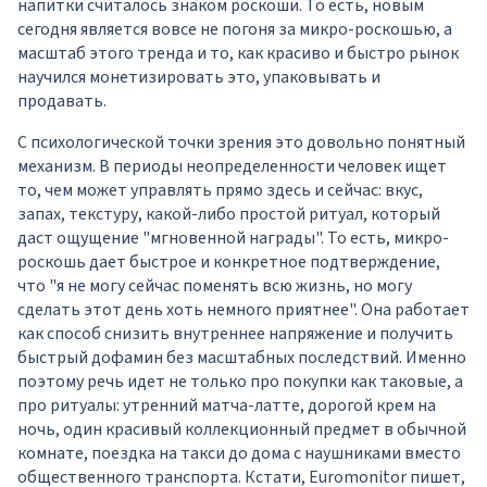
напитки считалось знаком роскоши. То есть, новым
сегодня является вовсе не погоня за микро-роскошью, а
масштаб этого тренда и то, как красиво и быстро рынок
научился монетизировать это, упаковывать и
продавать.
С психологической точки зрения это довольно понятный
механизм. В периоды неопределенности человек ищет
то, чем может управлять прямо здесь и сейчас: вкус,
запах, текстуру, какой-либо простой ритуал, который
даст ощущение "мгновенной награды". То есть, микро-
роскошь дает быстрое и конкретное подтверждение,
что "я не могу сейчас поменять всю жизнь, но могу
сделать этот день хоть немного приятнее". Она работает
как способ снизить внутреннее напряжение и получить
быстрый дофамин без масштабных последствий. Именно
поэтому речь идет не только про покупки как таковые, а
про ритуалы: утренний матча-латте, дорогой крем на
ночь, один красивый коллекционный предмет в обычной
комнате, поездка на такси до дома с наушниками вместо
общественного транспорта. Кстати, Euromonitor пишет,