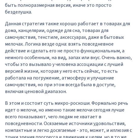
быть полноразмерная версия, иначе это просто
безделушка.
Данная стратегия также хорошо работает в товарах для
дома, канцелярии, одежде для сна, товарах для
самочувствия, текстиле, аксессуарах, даже в бытовых
мелочах. Логика везде одна: взять повседневное
действие и сделать его не просто функциональным, а
немного особенным, на вид, запах или вкус. Очень важно,
чтобы это вызывало у человека ассоциации с лучшей
версией жизни, которая у него есть сейчас, то есть
работала на погружение, атмосферу и улучшение
самочувствия, но при этом всегда была в доступе,
включая ценовой диапазон.
В этом и состоит суть микро-роскоши. Формально речь
идет о мелочи, но именно такие мелочи сегодня лучше
всего показывают, чего людям не хватает в
повседневности. Осязаемые источники удовольствия,
компактные и легко досягаемые - это, может, и иллюзия с
точки зрения прогресса и движения к целям, но в то же