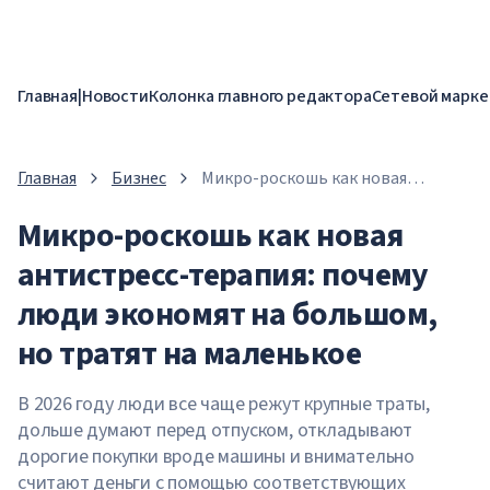
Главная
|
Новости
Колонка главного редактора
Сетевой марке
Главная
Бизнес
Микро-роскошь как новая
антистресс-терапия: почему люди
Микро-роскошь как новая
экономят на большом, но тратят
на маленькое
антистресс-терапия: почему
люди экономят на большом,
но тратят на маленькое
В 2026 году люди все чаще режут крупные траты,
дольше думают перед отпуском, откладывают
дорогие покупки вроде машины и внимательно
считают деньги с помощью соответствующих