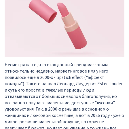
Несмотря на то, что стал данный тренд массовым
относительно недавно, маркетинговое имя у него
появилось еще в 2000-х - lipstick effect ("эффект
помады"). Так его назвал Леонард Лаудер из Estée Lauder
и суть его проста: в тяжелые периоды люди
отказываются от больших символов благополучия, но
все равно покупают маленькие, доступные "кусочки"
удовольствия. Так, в 2000-х речь шла в основном о
женщинах и люксовой косметике, а вот в 2026 году - уже о
микро-роскоши: маленькой покупке, которая не
разрушает бюджет, но дает ощущение, что жизнь все