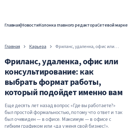
Главная
|
Новости
Колонка главного редактора
Сетевой марке
Главная
Карьера
Фриланс, удаленка, офис или
консультирование: как выбрать
Фриланс, удаленка, офис или
формат работы, который
подойдет именно вам
консультирование: как
выбрать формат работы,
который подойдет именно вам
Еще десять лет назад вопрос «Где вы работаете?»
был простой формальностью, потому что ответ и так
был очевиден — в офисе. Максимум — в офисе с
гибким графиком или «да у меня свой бизнес!».