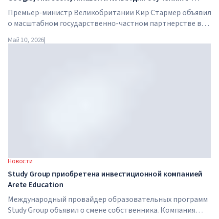
навыкам миллионов работников
Премьер-министр Великобритании Кир Стармер объявил
о масштабном государственно-частном партнерстве в
сфере искусственного интеллекта. Google, Microsoft,
Май 10, 2026
|
Amazon и NVIDIA совместно с правительством запускают
программу обучения AI-навыкам для 7,5 миллионов
британских работников.
Новости
Study Group приобретена инвестиционной компанией
Arete Education
Международный провайдер образовательных программ
Study Group объявил о смене собственника. Компания