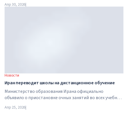
приобретена Arete Education — инвестиционной
Апр 30, 2026
|
структурой в сфере высшего образования, созданной
Global University Systems (GUS) и американской частной
инвестиционной компанией Brightstar Capital Partners .
Новости
Иран переводит школы на дистанционное обучение
Министерство образования Ирана официально
объявило о приостановке очных занятий во всех учебных
заведениях страны. С 21 апреля школы, колледжи и
Апр 25, 2026
|
университеты переходят на дистанционный формат на
неопределенный срок — до особого распоряжения
властей.