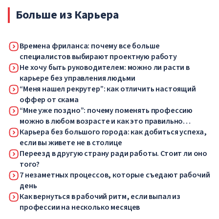
Больше из Карьера
Времена фриланса: почему все больше
специалистов выбирают проектную работу
Не хочу быть руководителем: можно ли расти в
карьере без управления людьми
“Меня нашел рекрутер”: как отличить настоящий
оффер от скама
“Мне уже поздно”: почему поменять профессию
можно в любом возрасте и как это правильно
сделать
Карьера без большого города: как добиться успеха,
если вы живете не в столице
Переезд в другую страну ради работы. Стоит ли оно
того?
7 незаметных процессов, которые съедают рабочий
день
Как вернуться в рабочий ритм, если выпал из
профессии на несколько месяцев