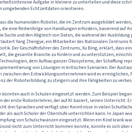
arbeitsintensive Aufgabe in kleinere zu unterteilen und diese schr
en umgebenden Echtzeitdaten orientieren.
 dass die humanoiden Roboter, die im Zentrum ausgebildet werden
 die eine Reihenfolge von Handlungen erfordern, basierend auf 
 die Suche und den Abgleich von Daten, die während der Ausbildu
rläutert Yang Zhengye, ein Mitarbeiter des Nationalen Zentrums f
tik. Der Geschäftsführer des Zentrums, Xu Bing, erklärt, dass ein
elt, die gesamte Branche zu fördern und zu unterstützen, einschli
Technologien, dem Aufbau ganzer Ökosysteme, der Schaffung repr
plementierung von Lösungen in kritischen Szenarien. Der Austaus
zwischen den Entwicklungsunternehmen wird es ermöglichen, R
ienz der Roboterbildung zu steigern und ihre Fähigkeiten zu verbes
könnten auch in Schulen eingesetzt werden. Zum Beispiel begann
en der erste Roboterlehrer, der auf KI basiert, seinen Unterricht. E
icht drei Sprachen und verfügt über Kenntnisse in vielen Schulfäch
er als auch Schüler der Oberstufe unterrichten kann. In Japan 
mpfung von Schulschwänzen eingesetzt. Wenn ein Kind krank war
Grund nicht zum Unterricht kommen konnte, konnte es sich über 