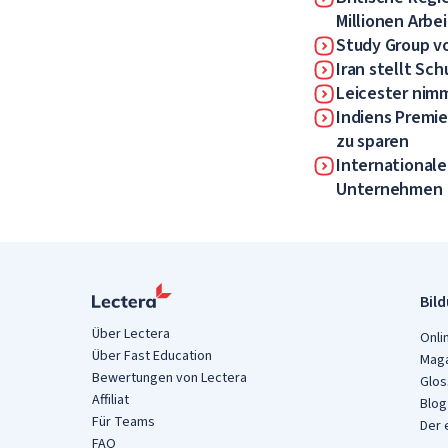
Millionen Arb
Study Group v
Iran stellt Sc
Leicester nim
Indiens Premie
zu sparen
Internationale
Unternehmen
Bil
Über Lectera
Onli
Über Fast Education
Maga
Bewertungen von Lectera
Glos
Affiliat
Blog
Für Teams
Der 
FAQ