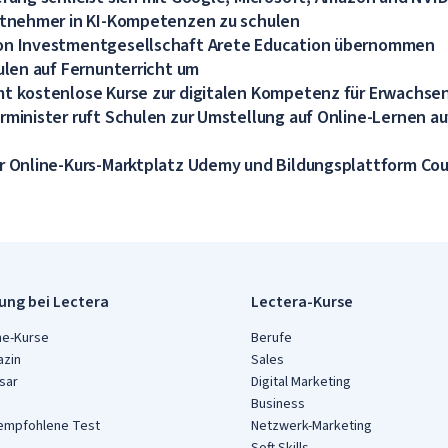
eitnehmer in KI-Kompetenzen zu schulen
on Investmentgesellschaft Arete Education übernommen
hulen auf Fernunterricht um
mt kostenlose Kurse zur digitalen Kompetenz für Erwachse
rminister ruft Schulen zur Umstellung auf Online-Lernen au
r Online-Kurs-Marktplatz Udemy und Bildungsplattform Cou
dung bei Lectera
Lectera-Kurse
ne-Kurse
Berufe
zin
Sales
sar
Digital Marketing
Business
empfohlene Test
Netzwerk-Marketing