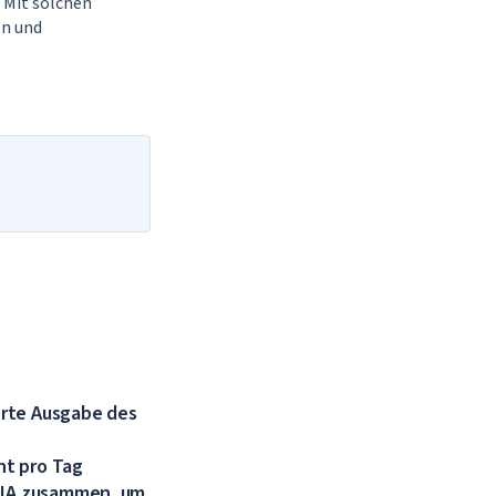
 Mit solchen
en und
ierte Ausgabe des
ht pro Tag
IDIA zusammen, um