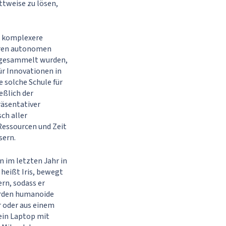
ittweise zu lösen,
, komplexere
ihren autonomen
ng gesammelt wurden,
ür Innovationen in
e solche Schule für
eßlich der
äsentativer
ch aller
essourcen und Zeit
sern.
 im letzten Jahr in
r heißt Iris, bewegt
ern, sodass er
wurden humanoide
 oder aus einem
ein Laptop mit