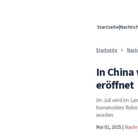
Startseite
|
Nachric
Startseite
Nach
In China 
eröffnet
Im Juli wird im La
humanoiden Robote
wurden.
Mai 01, 2025
|
Nachr