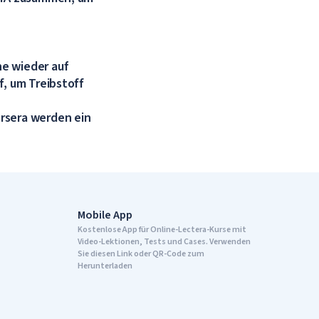
ne wieder auf
f, um Treibstoff
rsera werden ein
Mobile App
Kostenlose App für Online-Lectera-Kurse mit
Video-Lektionen, Tests und Cases. Verwenden
Sie diesen Link oder QR-Code zum
Herunterladen