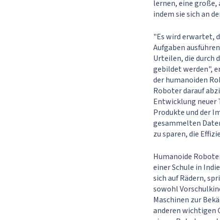
lernen, eine große, 
indem sie sich an d
"Es wird erwartet,
Aufgaben ausführen,
Urteilen, die durch
gebildet werden", e
der humanoiden Robo
Roboter darauf abzi
Entwicklung neuer 
Produkte und der Im
gesammelten Daten 
zu sparen, die Effiz
Humanoide Roboter 
einer Schule in Indi
sich auf Rädern, spr
sowohl Vorschulkind
Maschinen zur Bekä
anderen wichtigen 