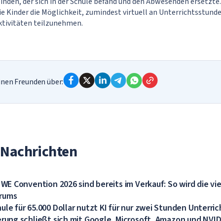
nden, der sich in der Schule befand und den Abwesenden ersetzte.
ie Kinder die Möglichkeit, zumindest virtuell an Unterrichtsstund
ktivitäten teilzunehmen.
einen Freunden über:
 Nachrichten
e WE Convention 2026 sind bereits im Verkauf: So wird die v
rums
ule für 65.000 Dollar nutzt KI für nur zwei Stunden Unterric
erung schließt sich mit Google, Microsoft, Amazon und NV