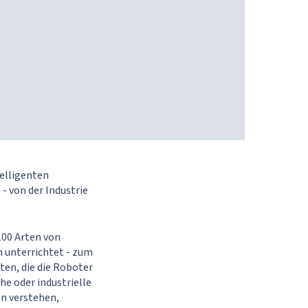
telligenten
- von der Industrie
100 Arten von
 unterrichtet - zum
en, die die Roboter
he oder industrielle
en verstehen,