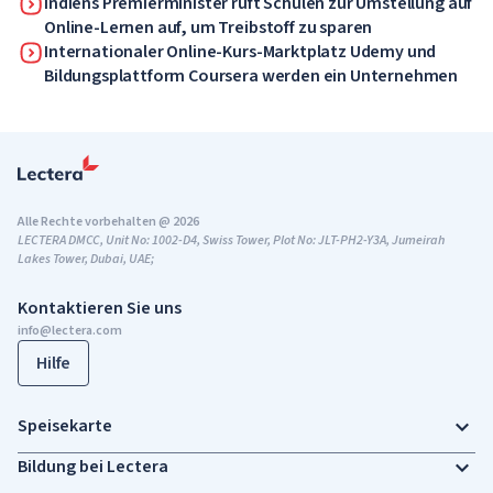
Indiens Premierminister ruft Schulen zur Umstellung auf
Online-Lernen auf, um Treibstoff zu sparen
Internationaler Online-Kurs-Marktplatz Udemy und
Bildungsplattform Coursera werden ein Unternehmen
Alle Rechte vorbehalten @ 2026
LECTERA DMCC, Unit No: 1002-D4, Swiss Tower, Plot No: JLT-PH2-Y3A, Jumeirah
Lakes Tower, Dubai, UAE;
Kontaktieren Sie uns
info@lectera.com
Hilfe
Speisekarte
Bildung bei Lectera