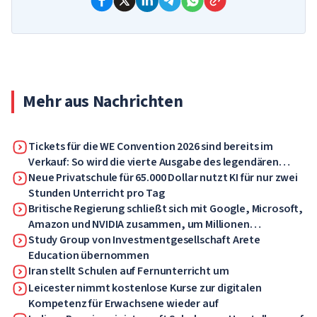
Mehr aus Nachrichten
Tickets für die WE Convention 2026 sind bereits im
Verkauf: So wird die vierte Ausgabe des legendären
Forums
Neue Privatschule für 65.000 Dollar nutzt KI für nur zwei
Stunden Unterricht pro Tag
Britische Regierung schließt sich mit Google, Microsoft,
Amazon und NVIDIA zusammen, um Millionen
Arbeitnehmer in KI-Kompetenzen zu schulen
Study Group von Investmentgesellschaft Arete
Education übernommen
Iran stellt Schulen auf Fernunterricht um
Leicester nimmt kostenlose Kurse zur digitalen
Kompetenz für Erwachsene wieder auf