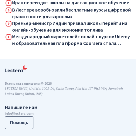
Иран переводит школы на дистанционное обучение
В Лестере возобновили бесплатные курсы цифровой
грамотности для взрослых
Премьер-министр Индии призвал школы перейти на
онлайн-обучение для экономии топлива
Международный маркетплейс онлайн-курсов Udemy
и образовательная платформа Coursera стали
одной компанией
Все права защищены @ 2026
LECTERA DMCC, Unit No: 1002-D4, Swiss Tower, Plot No: JLT-PH2-Y3A, Jumeirah
Lakes Tower, Dubai, UAE;
Напишите нам
info@lectera.com
Помощь