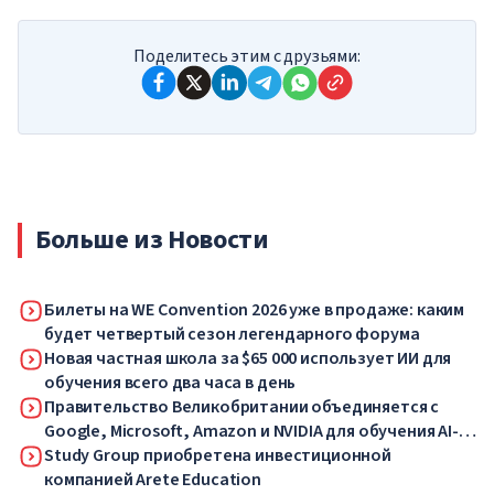
Поделитесь этим с друзьями:
Больше из Новости
Билеты на WE Convention 2026 уже в продаже: каким
будет четвертый сезон легендарного форума
Новая частная школа за $65 000 использует ИИ для
обучения всего два часа в день
Правительство Великобритании объединяется с
Google, Microsoft, Amazon и NVIDIA для обучения AI-
навыкам миллионов работников
Study Group приобретена инвестиционной
компанией Arete Education