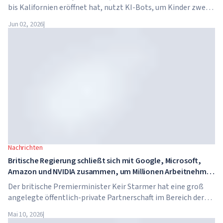
bis Kalifornien eröffnet hat, nutzt KI-Bots, um Kinder zwei
Stunden pro Tag in akademischen Fächern zu unterrichten.
Jun 02, 2026
|
Die Schule hat keine traditionellen Lehrer, keine
Hausaufgaben, und die Schulgebühren betragen bis zu 65.000
Dollar pro Jahr.
Nachrichten
Britische Regierung schließt sich mit Google, Microsoft,
Amazon und NVIDIA zusammen, um Millionen Arbeitnehmer
in KI-Kompetenzen zu schulen
Der britische Premierminister Keir Starmer hat eine groß
angelegte öffentlich-private Partnerschaft im Bereich der
künstlichen Intelligenz angekündigt. Google, Microsoft,
Mai 10, 2026
|
Amazon und NVIDIA starten gemeinsam mit der Regierung