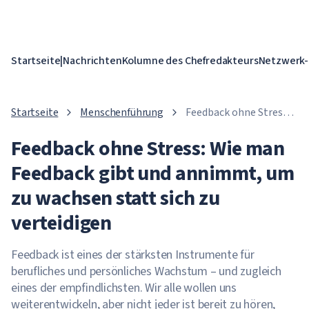
Startseite
|
Nachrichten
Kolumne des Chefredakteurs
Netzwerk-
Startseite
Menschenführung
Feedback ohne Stress:
Wie man Feedback gibt
Feedback ohne Stress: Wie man
und annimmt, um zu
wachsen statt sich zu
Feedback gibt und annimmt, um
verteidigen
zu wachsen statt sich zu
verteidigen
Feedback ist eines der stärksten Instrumente für
berufliches und persönliches Wachstum – und zugleich
eines der empfindlichsten. Wir alle wollen uns
weiterentwickeln, aber nicht jeder ist bereit zu hören,