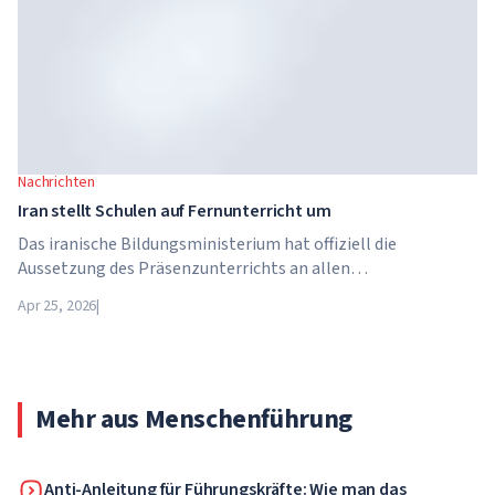
Nachrichten
Iran stellt Schulen auf Fernunterricht um
Das iranische Bildungsministerium hat offiziell die
Aussetzung des Präsenzunterrichts an allen
Bildungseinrichtungen des Landes bekannt gegeben. Ab dem
Apr 25, 2026
|
21. April wechseln Schulen, Hochschulen und Universitäten
für unbestimmte Zeit – bis auf weiteres – in den
Fernunterricht.
Mehr aus Menschenführung
Anti-Anleitung für Führungskräfte: Wie man das