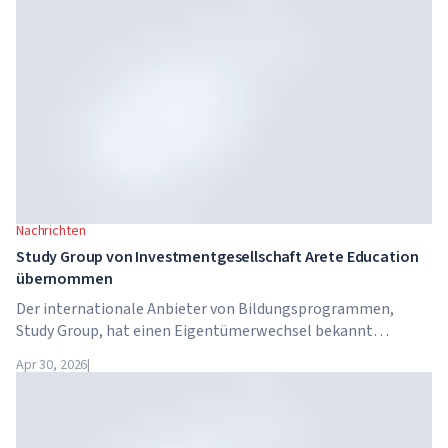
ein Programm zur Vermittlung von KI-Kompetenzen für 7,5
Millionen britische Arbeitnehmer.
Nachrichten
Study Group von Investmentgesellschaft Arete Education
übernommen
Der internationale Anbieter von Bildungsprogrammen,
Study Group, hat einen Eigentümerwechsel bekannt
gegeben. Das Unternehmen wurde von Arete Education
Apr 30, 2026
|
übernommen – einer Investmentstruktur im
Hochschulsektor, die von Global University Systems (GUS)
und der US-amerikanischen Private-Equity-Gesellschaft
Brightstar Capital Partners gegründet wurde.