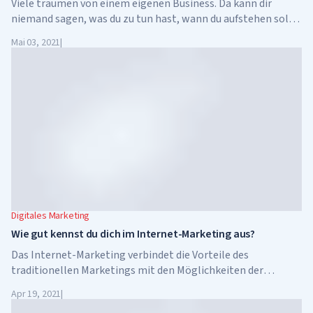
Viele träumen von einem eigenen Business. Da kann dir
niemand sagen, was du zu tun hast, wann du aufstehen sollst
und wie viel du verdienst. Es kommt alles nur auf dich selbst
Mai 03, 2021
|
und deine Bereitschaft an, Kraft, Zeit und Geld ins Geschäft zu
investieren. Gerade deshalb bedeutet Business nicht nur
Freiheit, sondern auch vor allem große Verantwortung.
Digitales Marketing
Wie gut kennst du dich im Internet-Marketing aus?
Das Internet-Marketing verbindet die Vorteile des
traditionellen Marketings mit den Möglichkeiten der
neuesten Technologien. Es ist sehr vielfältig und kann dem
Apr 19, 2021
|
Business auch ohne Einsatz von Offline-Methoden bis zu 90