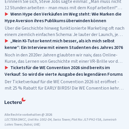
Mitarbeitereinstellung.
Erinnern Sie sich, Steve Jobs sagte einmal: „Man muss nicht
12 Stunden arbeiten – man muss mit dem Kopf arbeiten!“
Dieser Satz beschreibt perfekt das Konzept von
Wenn Hype den Verkäufen im Weg steht: Wie Marken die
Produktivität.
Hype Aversion ihres Publikums überwinden können
Über die Geschichte hinweg funktionierte Marketing oft nach
einem ziemlich einfachen Schema: Je lauter der Launch, je
größer der Wirbel um die Marke und je sichtbarer die
„Mein KI-Tutor kennt mich besser, als ich mich selbst
Aufregung, desto höher die Chance, dass ein Produkt „durch
kenne“: Ein Interview mit einem Studenten des Jahres 2076
die Decke geht“ und zum Bestseller wird.
Noch in den 2020er Jahren glaubten wir naiv, dass Online-
Kurse, das Lernen von Geschichte mit einer VR-Brille vor den
Augen, Schulen und Universitäten im Metaversum bereits die
Tickets für die WE Convention 2026 sind bereits im
Bildung der Zukunft, der Gipfel des Fortschritts seien – doch
Verkauf: So wird die vierte Ausgabe des legendären Forums
wir irrten uns.
Der Ticketverkauf für die WE Convention 2026 ist eröffnet -
mit 25 % Rabatt für EARLY BIRDS! Die WE Convention kehrt
bereits zum vierten Mal nach Dubai zurück. Am 28. und 29.
November 2026 findet das Forum im...
Alle Rechte vorbehalten @ 2026
LECTERA DMCC, Unit No: 1002-D4, Swiss Tower, Plot No: JLT-PH2-Y3A, Jumeirah
Lakes Tower, Dubai, UAE;