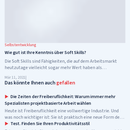
Selbstentwicklung
Wie gut ist Ihre Kenntnis über Soft Skills?
Die Soft Skills sind Fähigkeiten, die auf dem Arbeitsmarkt
heutzutage vielleicht sogar mehr Wert haben als
Berufskenntnisse schlechthin. Nicht von ungefähr schenken
Mär 11, 2021
|
wir bei Lectera diesem Thema so viel...
Das könnte Ihnen auch
gefallen
Die Zeiten der Freiberuflichkeit: Warum immer mehr
Spezialisten projektbasierte Arbeit wählen
Heute ist Freiberuflichkeit eine vollwertige Industrie. Und
was noch wichtiger ist: Sie ist praktisch eine neue Form des
Unternehmertums – ohne Bankkredite, Büromiete und
Test. Finden Sie Ihren Produktivitätsstil