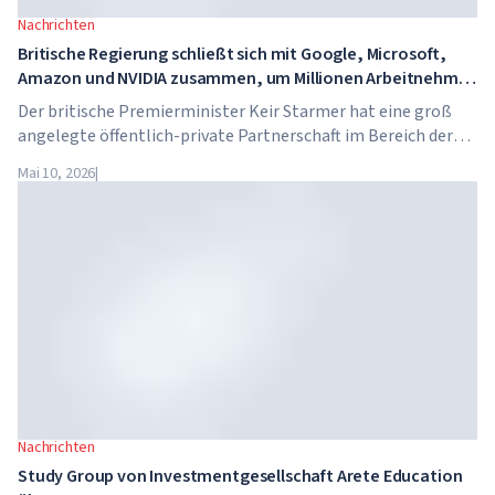
Nachrichten
Britische Regierung schließt sich mit Google, Microsoft,
Amazon und NVIDIA zusammen, um Millionen Arbeitnehmer
in KI-Kompetenzen zu schulen
Der britische Premierminister Keir Starmer hat eine groß
angelegte öffentlich-private Partnerschaft im Bereich der
künstlichen Intelligenz angekündigt. Google, Microsoft,
Mai 10, 2026
|
Amazon und NVIDIA starten gemeinsam mit der Regierung
ein Programm zur Vermittlung von KI-Kompetenzen für 7,5
Millionen britische Arbeitnehmer.
Nachrichten
Study Group von Investmentgesellschaft Arete Education