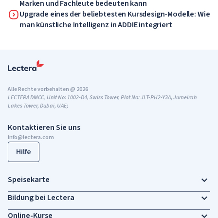
Marken und Fachleute bedeuten kann
Upgrade eines der beliebtesten Kursdesign-Modelle: Wie
man künstliche Intelligenz in ADDIE integriert
Alle Rechte vorbehalten @ 2026
LECTERA DMCC, Unit No: 1002-D4, Swiss Tower, Plot No: JLT-PH2-Y3A, Jumeirah
Lakes Tower, Dubai, UAE;
Kontaktieren Sie uns
info@lectera.com
Hilfe
Speisekarte
Bildung bei Lectera
Online-Kurse