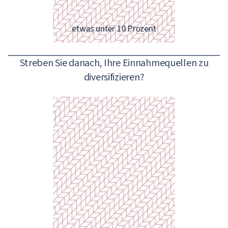
Hey, Sie müssen ein Finanz-Guru
sein!
etwas unter 10 Prozent
Streben Sie danach, Ihre Einnahmequellen zu
diversifizieren?
Je mehr Mittel Sie einsparen,
desto größer ist Ihr Finanzkissen.
Überlegen Sie sich, wie Sie durch
Kostenplanung mehr sparen und
weniger ausgeben können!