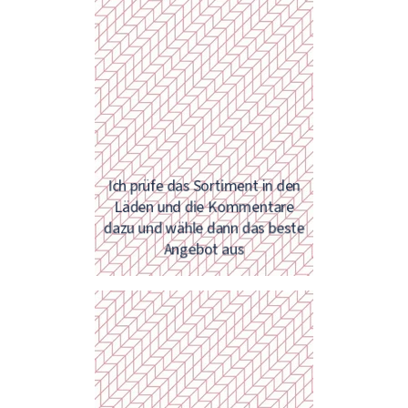
Diversifizierung der Einnahmen
bedeutet, mehr Möglichkeiten für
Gewinnerzielung zu haben. Sie
können neben Ihrem Hauptberuf
noch nebenbei arbeiten oder im
Netzwerkmarketing erfolgreich
werden.
Ich prüfe das Sortiment in den
Läden und die Kommentare
dazu und wähle dann das beste
Angebot aus