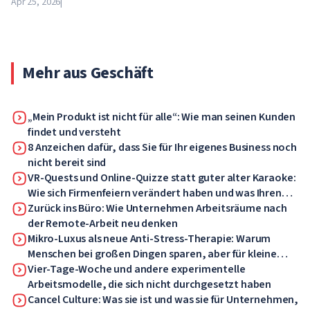
Apr 25, 2026
|
21. April wechseln Schulen, Hochschulen und Universitäten
für unbestimmte Zeit – bis auf weiteres – in den
Fernunterricht.
Mehr aus Geschäft
„Mein Produkt ist nicht für alle“: Wie man seinen Kunden
findet und versteht
8 Anzeichen dafür, dass Sie für Ihr eigenes Business noch
nicht bereit sind
VR-Quests und Online-Quizze statt guter alter Karaoke:
Wie sich Firmenfeiern verändert haben und was Ihren
Mitarbeitern jetzt gefallen wird
Zurück ins Büro: Wie Unternehmen Arbeitsräume nach
der Remote-Arbeit neu denken
Mikro-Luxus als neue Anti-Stress-Therapie: Warum
Menschen bei großen Dingen sparen, aber für kleine
Dinge Geld ausgeben
Vier-Tage-Woche und andere experimentelle
Arbeitsmodelle, die sich nicht durchgesetzt haben
Cancel Culture: Was sie ist und was sie für Unternehmen,