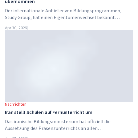
übernommen
Der internationale Anbieter von Bildungsprogrammen,
Study Group, hat einen Eigentümerwechsel bekannt
gegeben. Das Unternehmen wurde von Arete Education
Apr 30, 2026
|
übernommen – einer Investmentstruktur im
Hochschulsektor, die von Global University Systems (GUS)
und der US-amerikanischen Private-Equity-Gesellschaft
Brightstar Capital Partners gegründet wurde.
Nachrichten
Iran stellt Schulen auf Fernunterricht um
Das iranische Bildungsministerium hat offiziell die
Aussetzung des Präsenzunterrichts an allen
Bildungseinrichtungen des Landes bekannt gegeben. Ab dem