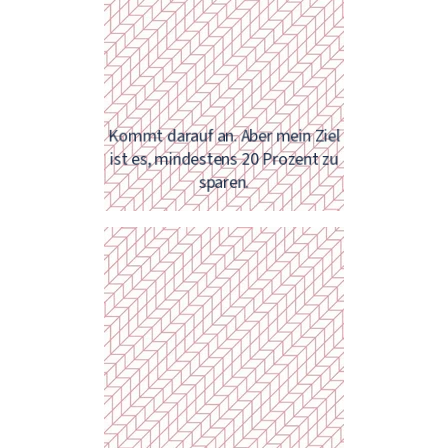
beschäftigen! Das ist eine durchaus
reale Gelegenheit, schon in
wenigen Jahren ein passives
Einkommen zu haben.
Kommt darauf an. Aber mein Ziel
ist es, mindestens 20 Prozent zu
sparen.