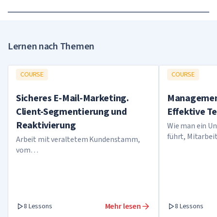
Lernen nach Themen
COURSE
COURSE
Sicheres E-Mail-Marketing.
Management
Client-Segmentierung und
Effektive 
Das Niveau Ihrer Finanzkompetenz
Reaktivierung
müsste dringend erhöht werden
Wie man ein U
führt, Mitarbei
Arbeit mit veraltetem Kundenstamm,
motiviert und a
vom
hervorgeht
Zielgruppensegmentierungsprozess bis
zum Erstellen eines Kundenportraits
Mehr lesen
8 Lessons
8 Lessons