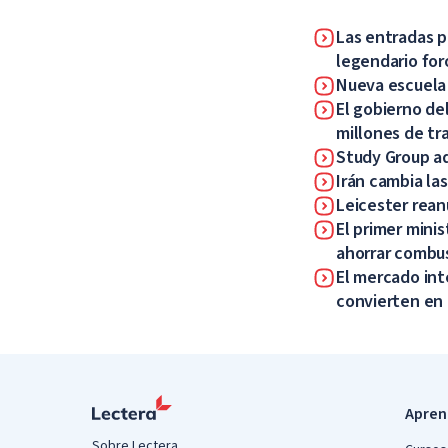
Las entradas p
legendario for
Nueva escuela p
El gobierno de
millones de tr
Study Group ad
Irán cambia la
Leicester rean
El primer minis
ahorrar combu
El mercado int
convierten en
Apren
Sobre Lectera