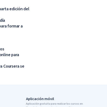
uarta edición del
día
para formar a
tos
online para
va Coursera se
Aplicación móvil
Aplicación gratuita para realizar los cursos en