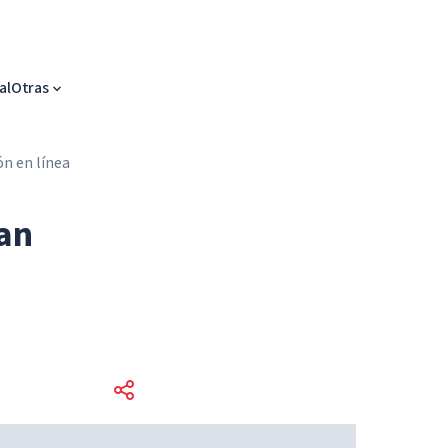
al
Otras
ón en línea
dan