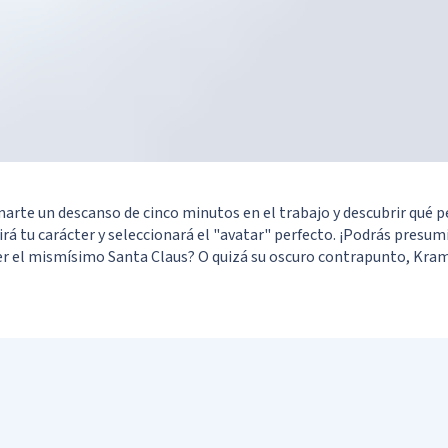
te un descanso de cinco minutos en el trabajo y descubrir qué p
nirá tu carácter y seleccionará el "avatar" perfecto. ¡Podrás presum
 ser el mismísimo Santa Claus? O quizá su oscuro contrapunto, Kram
Your results
uier caso, es hora de averiguarlo y comprob