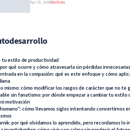
Apr 25, 2026
|
Noticias
pasan a la enseñanza a distancia por tiempo indef
aviso de las autoridades.
utodesarrollo
 tu estilo de productividad
: por qué ocurre y cómo atravesarla sin pérdidas innecesaria
entrada en la compasión: qué es este enfoque y cómo aplic
diana
o mismo: cómo modificar los rasgos de carácter que no te 
dable sin fanatismo: por dónde empezar a cambiar tu estilo d
 ni motivación
humano”: cómo llevamos siglos intentando convertirnos en
ismos
arnik: por qué olvidamos lo aprendido, pero recordamos lo 
la incertidumbre: cómo vivir con calma sin predecir el futur