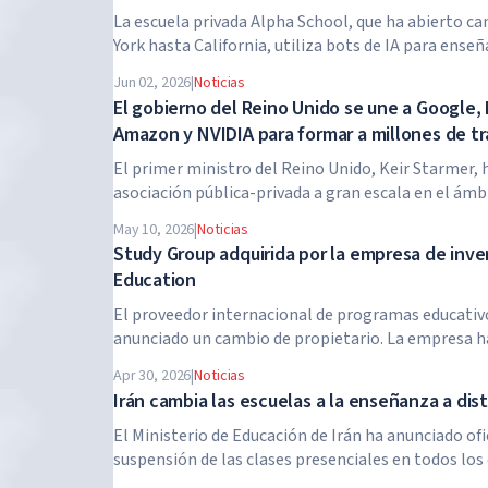
La escuela privada Alpha School, que ha abierto 
York hasta California, utiliza bots de IA para enseñ
materias académicas solo dos horas al día. La escu
Jun 02, 2026
|
Noticias
profesores tradicionales, ni tareas para casa, y el 
El gobierno del Reino Unido se une a Google, 
alcanza los $65,000 al año.
Amazon y NVIDIA para formar a millones de t
habilidades de IA
El primer ministro del Reino Unido, Keir Starmer,
asociación pública-privada a gran escala en el ámb
inteligencia artificial. Google, Microsoft, Amazon 
May 10, 2026
|
Noticias
el gobierno, lanzan un programa de formación en h
Study Group adquirida por la empresa de inve
para 7,5 millones de trabajadores británicos.
Education
El proveedor internacional de programas educativ
anunciado un cambio de propietario. La empresa ha
Arete Education, una estructura de inversión en el 
Apr 30, 2026
|
Noticias
educación superior creada por Global University Sy
Irán cambia las escuelas a la enseñanza a dis
firma estadounidense de capital privado Brightstar
El Ministerio de Educación de Irán ha anunciado of
suspensión de las clases presenciales en todos los
del país. A partir del 21 de abril, las escuelas, cole