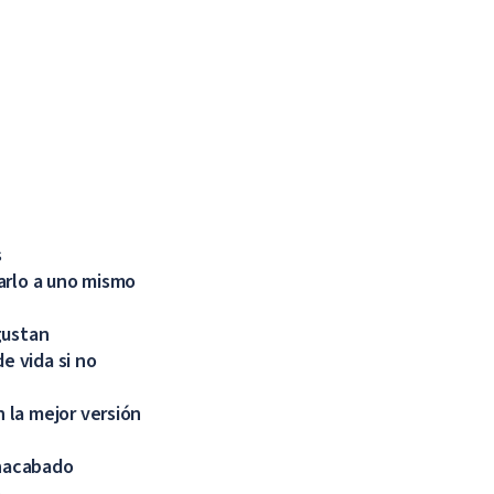
inido, hasta nuevo
s
arlo a uno mismo
gustan
e vida si no
 la mejor versión
inacabado
o