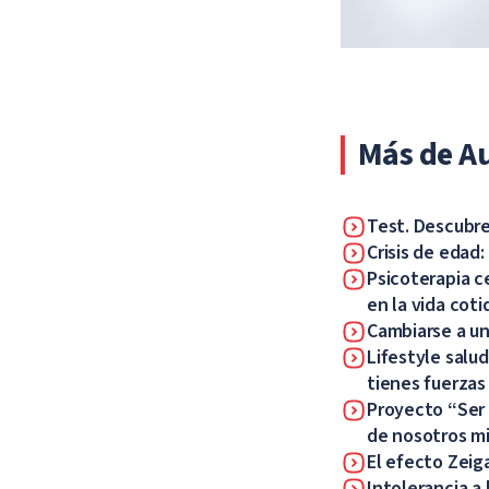
Más de A
Test. Descubre
Crisis de edad
Psicoterapia c
en la vida coti
Cambiarse a un
Lifestyle salu
tienes fuerzas
Proyecto “Ser 
de nosotros m
El efecto Zeig
Intolerancia a 