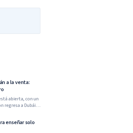
.
aces.
n a la venta:
ro
stá abierta, con un
n regresa a Dubái
foro se celebrará en
ara enseñar solo