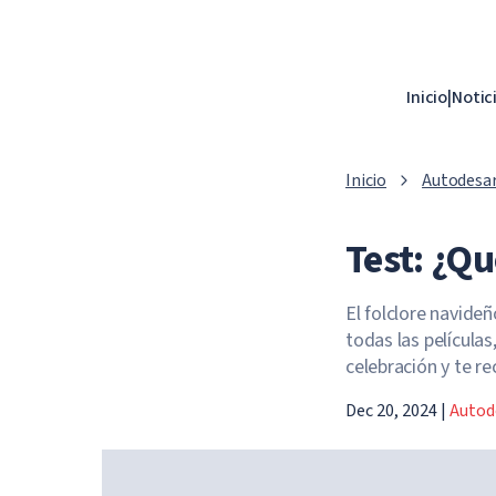
Inicio
|
Notic
Inicio
Autodesar
Test: ¿Q
El folclore navideñ
todas las películas
celebración y te r
Dec 20, 2024
|
Autod