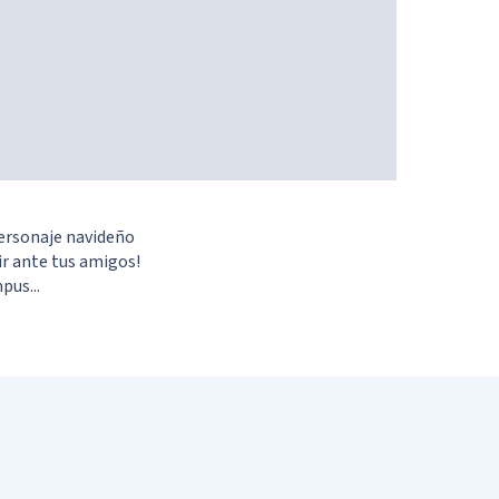
ersonaje navideño
ir ante tus amigos!
pus...
arlo todo