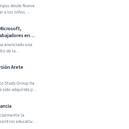
campus desde Nueva
ar a los niños
ela no tiene
costo de la matrícula
Microsoft,
rabajadores en
 ha anunciado una
ito de la
y NVIDIA, junto con
abilidades de IA
rsión Arete
os Study Group ha
 sido adquirida por
sector de la
stems (GUS) y la
tancia
 Capital Partners.
icialmente la
 centros educativos
gios y universidades