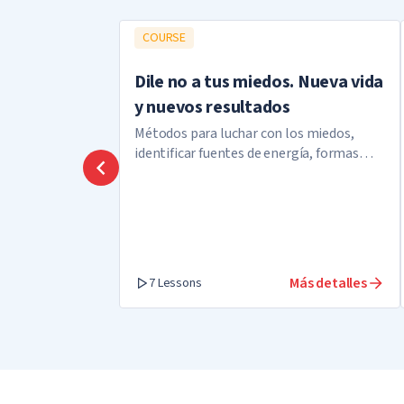
COURSE
Dile no a tus miedos. Nueva vida
y nuevos resultados
Métodos para luchar con los miedos,
identificar fuentes de energía, formas
efectivas de meditar y generar confianza.
Más detalles
7 Lessons
¡Cacao con e
La cena fami
Prefiero celeb
Generalmente,
Deslizarte en
No me import
Le compras un
Vino caliente
Decorar la cas
Trabajando o 
¡Yo soy quien 
¡Una loca bat