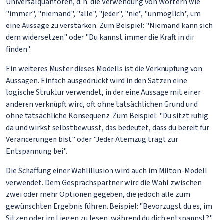
Universalquantoren, d. h. die Verwendung von Wörtern wie
"immer", "niemand", "alle", "jeder", "nie", "unmöglich", um
eine Aussage zu verstärken. Zum Beispiel: "Niemand kann sich
dem widersetzen" oder "Du kannst immer die Kraft in dir
finden".
Ein weiteres Muster dieses Modells ist die Verknüpfung von
Aussagen. Einfach ausgedrückt wird in den Sätzen eine
logische Struktur verwendet, in der eine Aussage mit einer
anderen verknüpft wird, oft ohne tatsächlichen Grund und
ohne tatsächliche Konsequenz. Zum Beispiel: "Du sitzt ruhig
da und wirkst selbstbewusst, das bedeutet, dass du bereit für
Veränderungen bist" oder "Jeder Atemzug trägt zur
Entspannung bei".
Die Schaffung einer Wahlillusion wird auch im Milton-Modell
verwendet. Dem Gesprächspartner wird die Wahl zwischen
zwei oder mehr Optionen gegeben, die jedoch alle zum
gewünschten Ergebnis führen. Beispiel: "Bevorzugst du es, im
Sitzen oder im Liegen zu lesen, während du dich entspannst?"