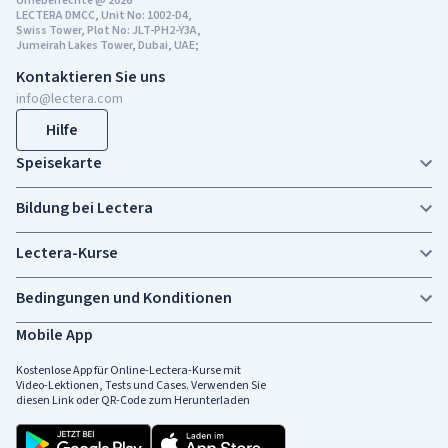
Urheberrechte @ 2026
LECTERA DMCC, Unit No: 1002-D4,
Swiss Tower, Plot No: JLT-PH2-Y3A,
Jumeirah Lakes Tower, Dubai, UAE;
Kontaktieren Sie uns
info@lectera.com
Hilfe
Speisekarte
Bildung bei Lectera
Lectera-Kurse
Bedingungen und Konditionen
Mobile App
Kostenlose App für Online-Lectera-Kurse mit
Video-Lektionen, Tests und Cases. Verwenden Sie
diesen Link oder QR-Code zum Herunterladen