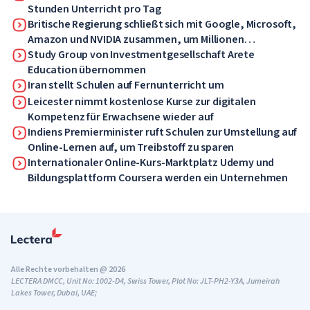
Stunden Unterricht pro Tag
Britische Regierung schließt sich mit Google, Microsoft,
Amazon und NVIDIA zusammen, um Millionen
Arbeitnehmer in KI-Kompetenzen zu schulen
Study Group von Investmentgesellschaft Arete
Education übernommen
Iran stellt Schulen auf Fernunterricht um
Leicester nimmt kostenlose Kurse zur digitalen
Kompetenz für Erwachsene wieder auf
Indiens Premierminister ruft Schulen zur Umstellung auf
Online-Lernen auf, um Treibstoff zu sparen
Internationaler Online-Kurs-Marktplatz Udemy und
Bildungsplattform Coursera werden ein Unternehmen
Alle Rechte vorbehalten @ 2026
LECTERA DMCC, Unit No: 1002-D4, Swiss Tower, Plot No: JLT-PH2-Y3A, Jumeirah
Lakes Tower, Dubai, UAE;