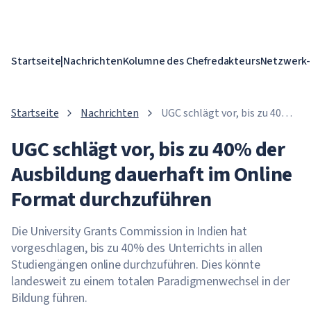
Startseite
|
Nachrichten
Kolumne des Chefredakteurs
Netzwerk-
Startseite
Nachrichten
UGC schlägt vor, bis zu 40%
der Ausbildung dauerhaft im
UGC schlägt vor, bis zu 40% der
Online Format
durchzuführen
Ausbildung dauerhaft im Online
Format durchzuführen
Die University Grants Commission in Indien hat
vorgeschlagen, bis zu 40% des Unterrichts in allen
Studiengängen online durchzuführen. Dies könnte
landesweit zu einem totalen Paradigmenwechsel in der
Bildung führen.