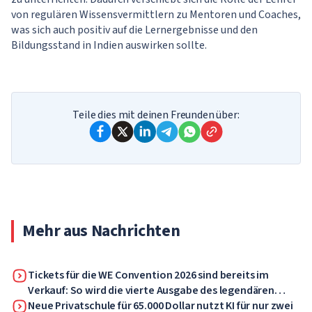
von regulären Wissensvermittlern zu Mentoren und Coaches,
was sich auch positiv auf die Lernergebnisse und den
Bildungsstand in Indien auswirken sollte.
Teile dies mit deinen Freunden über:
Mehr aus Nachrichten
Tickets für die WE Convention 2026 sind bereits im
Verkauf: So wird die vierte Ausgabe des legendären
Forums
Neue Privatschule für 65.000 Dollar nutzt KI für nur zwei