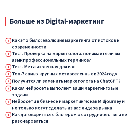
неопределенный срок — до особого распоряжения
властей.
Больше из Digital-маркетинг
Как это было: эволюция маркетинга от истоков к
современности
Тест. Проверка на маркетолога: понимаете ли вы
язык профессиональных терминов?
Тест. Метавселенная для вас
Топ-7 самых крупных метавселенных в 2024 году
Получится ли заменить маркетолога на ChatGPT?
Какая нейросеть выполнит ваши маркетинговые
задачи
Нейросети в бизнесе и маркетинге: как Midjourney и
не только могут сделать из вас лидера рынка
Как договориться с блогером о сотрудничестве и не
разочароваться