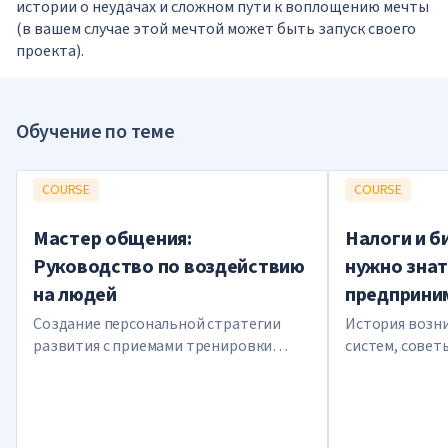
истории о неудачах и сложном пути к воплощению мечты
(в вашем случае этой мечтой может быть запуск своего
проекта).
Обучение по теме
COURSE
COURSE
Мастер общения:
Налоги и би
Руководство по воздействию
нужно знат
на людей
предприни
Создание персональной стратегии
История возн
развития с приемами тренировки
систем, совет
харизмы, невербального влияния,
индивидуальн
активного слушания
налоговые ла