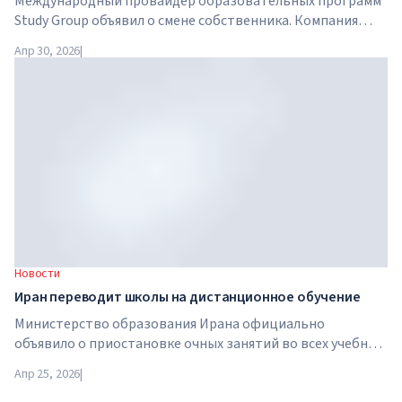
Международный провайдер образовательных программ
Study Group объявил о смене собственника. Компания
приобретена Arete Education — инвестиционной
Апр 30, 2026
|
структурой в сфере высшего образования, созданной
Global University Systems (GUS) и американской частной
инвестиционной компанией Brightstar Capital Partners .
Новости
Иран переводит школы на дистанционное обучение
Министерство образования Ирана официально
объявило о приостановке очных занятий во всех учебных
заведениях страны. С 21 апреля школы, колледжи и
Апр 25, 2026
|
университеты переходят на дистанционный формат на