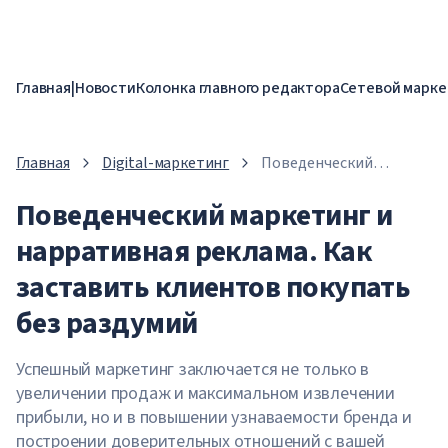
Главная
|
Новости
Колонка главного редактора
Сетевой марке
Главная
Digital-маркетинг
Поведенческий
маркетинг и
Поведенческий маркетинг и
нарративная реклама.
Как заставить
нарративная реклама. Как
клиентов покупать без
раздумий
заставить клиентов покупать
без раздумий
Успешный маркетинг заключается не только в
увеличении продаж и максимальном извлечении
прибыли, но и в повышении узнаваемости бренда и
построении доверительных отношений с вашей