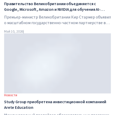
Правительство Великобритании объединяется с
Google, Microsoft, Amazon и NVIDIA для обучения AI-
навыкам миллионов работников
Премьер-министр Великобритании Кир Стармер объявил
о масштабном государственно-частном партнерстве в
сфере искусственного интеллекта. Google, Microsoft,
Май 10, 2026
|
Amazon и NVIDIA совместно с правительством запускают
программу обучения AI-навыкам для 7,5 миллионов
британских работников.
Новости
Study Group приобретена инвестиционной компанией
Arete Education