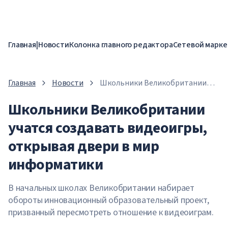
Главная
|
Новости
Колонка главного редактора
Сетевой марке
Главная
Новости
Школьники Великобритании
учатся создавать видеоигры,
Школьники Великобритании
открывая двери в мир
информатики
учатся создавать видеоигры,
открывая двери в мир
информатики
В начальных школах Великобритании набирает
обороты инновационный образовательный проект,
призванный пересмотреть отношение к видеоиграм.