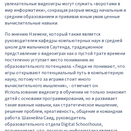
увлекательные видеоигры могут служить «воротами в
мир информатики», сокращая разрыв между начальным и
средним образованием и прививая юным умам ценные
вычислительные навыки.
По мнению Нземеке, который также является
руководителем кафедры компьютерных наук в средней
школе для мальчиков Саутенда, традиционное
представление о видеоиграх как о пустой трате времени
постепенно уступает место пониманию их
образовательного потенциала. «Люди не понимают, что
игры открывают потенциальный путь в компьютерную
науку, потому что за играми стоит много
вычислительного мышления», - отмечает он.
Использование видеоигр в обучении не только знакомит
детей с основами программирования, но и развивает
такие важные навыки, как стратегическое мышление,
решение проблем, креативность, общение и командная
работа. Шахнейла Саид, руководитель
образовательного отдела Digital Schoolhouse,
подчеркивает, что, поскольку информатика является