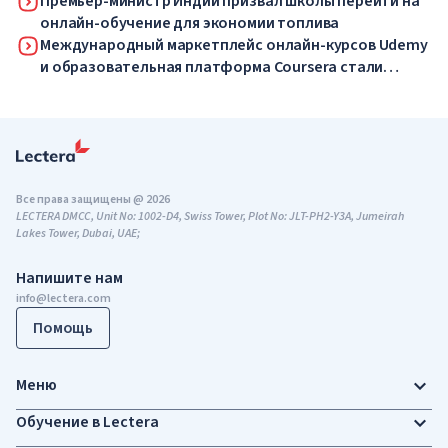
Премьер-министр Индии призвал школы перейти на
онлайн-обучение для экономии топлива
Международный маркетплейс онлайн-курсов Udemy
и образовательная платформа Coursera стали
одной компанией
Все права защищены @ 2026
LECTERA DMCC, Unit No: 1002-D4, Swiss Tower, Plot No: JLT-PH2-Y3A, Jumeirah
Lakes Tower, Dubai, UAE;
Напишите нам
info@lectera.com
Помощь
Меню
Обучение в Lectera