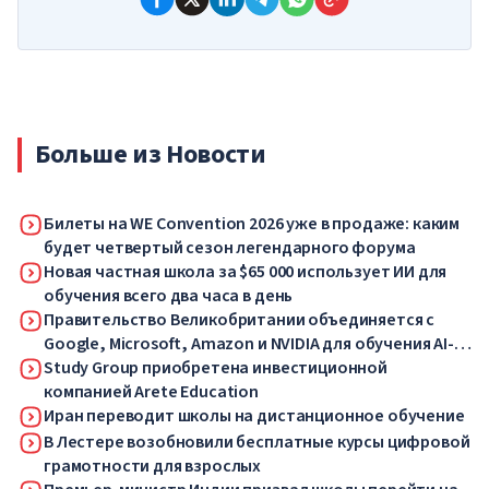
Больше из Новости
Билеты на WE Convention 2026 уже в продаже: каким
будет четвертый сезон легендарного форума
Новая частная школа за $65 000 использует ИИ для
обучения всего два часа в день
Правительство Великобритании объединяется с
Google, Microsoft, Amazon и NVIDIA для обучения AI-
навыкам миллионов работников
Study Group приобретена инвестиционной
компанией Arete Education
Иран переводит школы на дистанционное обучение
В Лестере возобновили бесплатные курсы цифровой
грамотности для взрослых