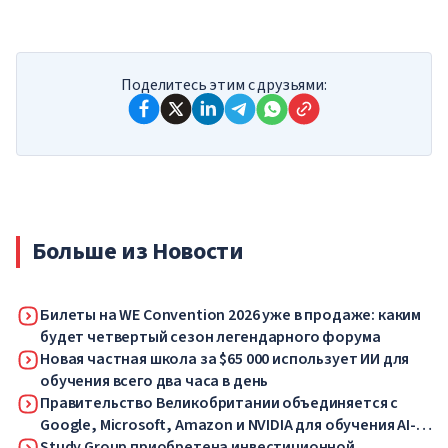
Поделитесь этим с друзьями:
Больше из Новости
Билеты на WE Convention 2026 уже в продаже: каким
будет четвертый сезон легендарного форума
Новая частная школа за $65 000 использует ИИ для
обучения всего два часа в день
Правительство Великобритании объединяется с
Google, Microsoft, Amazon и NVIDIA для обучения AI-
навыкам миллионов работников
Study Group приобретена инвестиционной