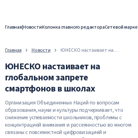
Главная
|
Новости
Колонка главного редактора
Сетевой марке
Главная
Новости
ЮНЕСКО настаивает на
глобальном запрете
ЮНЕСКО настаивает на
смартфонов в школах
глобальном запрете
смартфонов в школах
Организация Объединенных Наций по вопросам
образования, науки и культуры подчеркивает, что
снижение успеваемости школьников, проблемы с
концентрацией внимания и рассеянностью во многом
связаны с повсеместной цифровизацией и