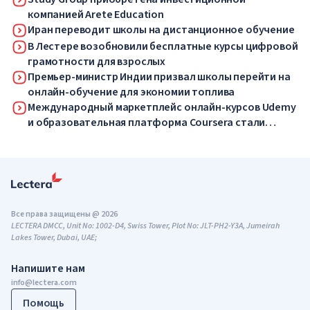
компанией Arete Education
Иран переводит школы на дистанционное обучение
В Лестере возобновили бесплатные курсы цифровой
грамотности для взрослых
Премьер-министр Индии призвал школы перейти на
онлайн-обучение для экономии топлива
Международный маркетплейс онлайн-курсов Udemy
и образовательная платформа Coursera стали
одной компанией
Все права защищены @ 2026
LECTERA DMCC, Unit No: 1002-D4, Swiss Tower, Plot No: JLT-PH2-Y3A, Jumeirah
Lakes Tower, Dubai, UAE;
Напишите нам
info@lectera.com
Помощь