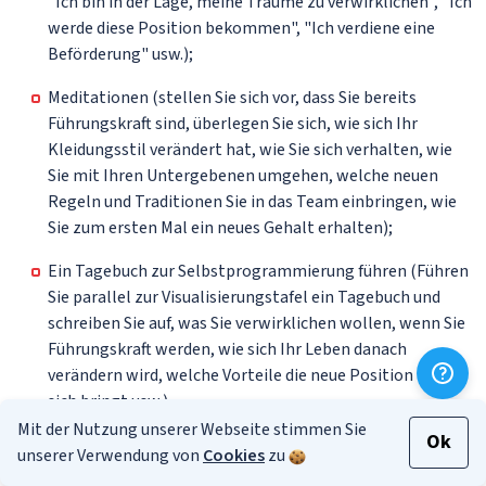
"Ich bin in der Lage, meine Träume zu verwirklichen", "Ich
werde diese Position bekommen", "Ich verdiene eine
Beförderung" usw.);
Meditationen (stellen Sie sich vor, dass Sie bereits
Führungskraft sind, überlegen Sie sich, wie sich Ihr
Kleidungsstil verändert hat, wie Sie sich verhalten, wie
Sie mit Ihren Untergebenen umgehen, welche neuen
Regeln und Traditionen Sie in das Team einbringen, wie
Sie zum ersten Mal ein neues Gehalt erhalten);
Ein Tagebuch zur Selbstprogrammierung führen (Führen
Sie parallel zur Visualisierungstafel ein Tagebuch und
schreiben Sie auf, was Sie verwirklichen wollen, wenn Sie
Führungskraft werden, wie sich Ihr Leben danach
verändern wird, welche Vorteile die neue Position mit
sich bringt usw.).
Mit der Nutzung unserer Webseite stimmen Sie
Ok
Selbst wenn Ihr Ziel etwas kleiner ist als eine Beförderung in
unserer Verwendung von
Cookies
zu
Ihrer Karriere, z. B. die Gewohnheit, sich regelmäßig zu