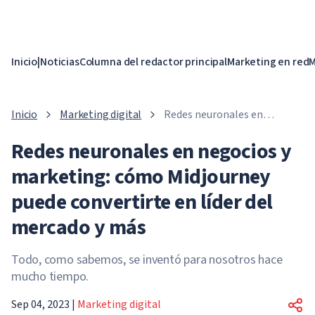
Inicio
|
Noticias
Columna del redactor principal
Marketing en red
M
Inicio
Marketing digital
Redes neuronales en
negocios y marketing: cómo
Redes neuronales en negocios y
Midjourney puede
convertirte en líder del
marketing: cómo Midjourney
mercado y más
puede convertirte en líder del
mercado y más
Todo, como sabemos, se inventó para nosotros hace
mucho tiempo.
Sep 04, 2023
|
Marketing digital