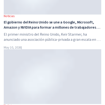
Noticias
El gobierno del Reino Unido se une a Google, Microsoft,
Amazon y NVIDIA para formar a millones de trabajadores en
habilidades de IA
El primer ministro del Reino Unido, Keir Starmer, ha
anunciado una asociación pública-privada a gran escala en el
ámbito de la inteligencia artificial. Google, Microsoft,
May 10, 2026
|
Amazon y NVIDIA, junto con el gobierno, lanzan un
programa de formación en habilidades de IA para 7,5
millones de trabajadores británicos.