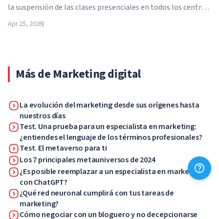
la suspensión de las clases presenciales en todos los centros
educativos del país. A partir del 21 de abril, las escuelas,
Apr 25, 2026
|
colegios y universidades pasan a la enseñanza a distancia por
tiempo indefinido, hasta nuevo aviso de las autoridades.
Más de Marketing digital
La evolución del marketing desde sus orígenes hasta
nuestros días
Test. Una prueba para un especialista en marketing:
¿entiendes el lenguaje de los términos profesionales?
Test. El metaverso para ti
Los 7 principales metauniversos de 2024
¿Es posible reemplazar a un especialista en marketing
con ChatGPT?
¿Qué red neuronal cumplirá con tus tareas de
marketing?
Cómo negociar con un bloguero y no decepcionarse