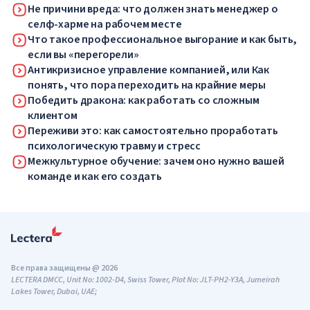
Не причини вреда: что должен знать менеджер о
селф-харме на рабочем месте
Что такое профессиональное выгорание и как быть,
если вы «перегорели»
Антикризисное управление компанией, или Как
понять, что пора переходить на крайние меры
Победить дракона: как работать со сложным
клиентом
Переживи это: как самостоятельно проработать
психологическую травму и стресс
Межкультурное обучение: зачем оно нужно вашей
команде и как его создать
Все права защищены @ 2026
LECTERA DMCC, Unit No: 1002-D4, Swiss Tower, Plot No: JLT-PH2-Y3A, Jumeirah
Lakes Tower, Dubai, UAE;