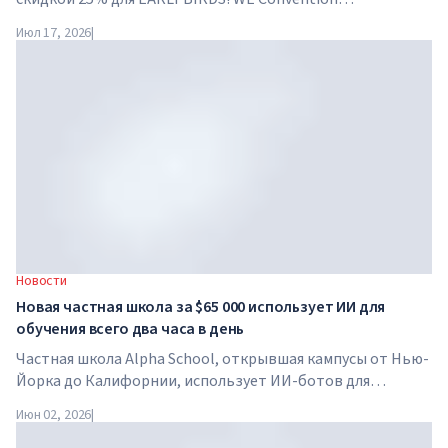
возвращается в Дубай уже в четвертый раз. 28-29 ноября
Июл 17, 2026
|
2026 года форум пройдет в SO/ Uptown Dubai и соберет
под...
Новости
Новая частная школа за $65 000 использует ИИ для
обучения всего два часа в день
Частная школа Alpha School, открывшая кампусы от Нью-
Йорка до Калифорнии, использует ИИ-ботов для
обучения детей академическим предметам всего два часа
Июн 02, 2026
|
в день. В школе нет традиционных учителей, домашних
заданий, а стоимость обучения достигает $65 000 в год.