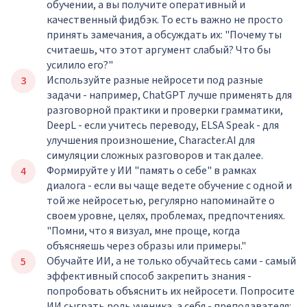
обучении, а вы получите оперативный и
качественный фидбэк. То есть важно не просто
принять замечания, а обсуждать их: "Почему ты
считаешь, что этот аргумент слабый? Что бы
усилило его?"
Используйте разные нейросети под разные
задачи - например, ChatGPT лучше применять для
разговорной практики и проверки грамматики,
DeepL - если учитесь переводу, ELSA Speak - для
улучшения произношение, Character.AI для
симуляции сложных разговоров и так далее.
Формируйте у ИИ "память о себе" в рамках
диалога - если вы чаще ведете обучение с одной и
той же нейросетью, регулярно напоминайте о
своем уровне, целях, проблемах, предпочтениях.
"Помни, что я визуал, мне проще, когда
объясняешь через образы или примеры."
Обучайте ИИ, а не только обучайтесь сами - самый
эффективный способ закрепить знания -
попробовать объяснить их нейросети. Попросите
ИИ сыграть роль ученика, а себя - преподавателя: