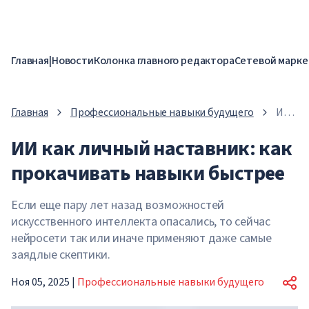
Главная
|
Новости
Колонка главного редактора
Сетевой марке
Главная
Профессиональные навыки будущего
ИИ
как
ИИ как личный наставник: как
личны
настав
прокачивать навыки быстрее
как
прока
навык
Если еще пару лет назад возможностей
быстр
искусственного интеллекта опасались, то сейчас
нейросети так или иначе применяют даже самые
заядлые скептики.
Ноя 05, 2025
|
Профессиональные навыки будущего