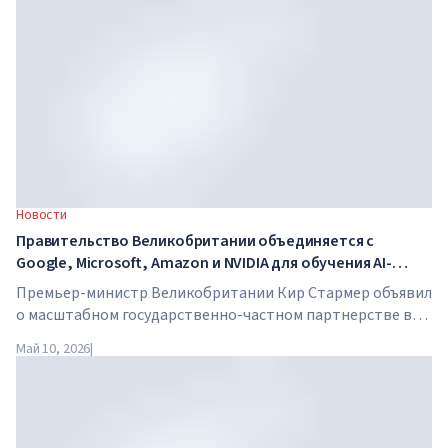
Новости
Правительство Великобритании объединяется с
Google, Microsoft, Amazon и NVIDIA для обучения AI-
навыкам миллионов работников
Премьер-министр Великобритании Кир Стармер объявил
о масштабном государственно-частном партнерстве в
сфере искусственного интеллекта. Google, Microsoft,
Май 10, 2026
|
Amazon и NVIDIA совместно с правительством запускают
программу обучения AI-навыкам для 7,5 миллионов
британских работников.