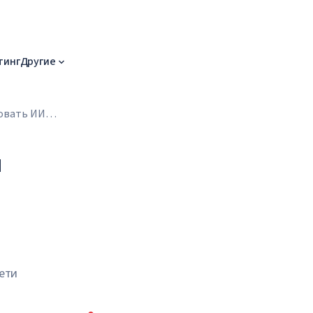
тинг
Другие
зовать ИИ
ы
сети