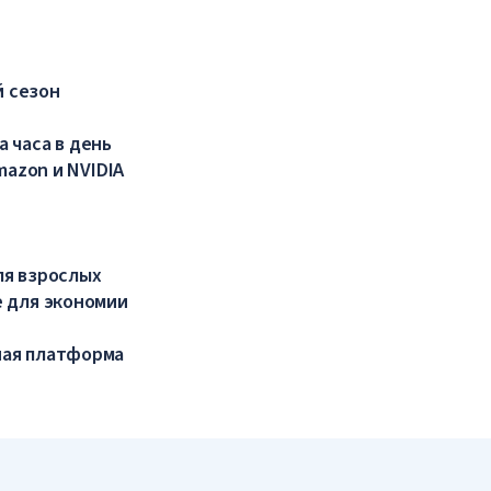
й сезон
а часа в день
mazon и NVIDIA
ля взрослых
 для экономии
ная платформа