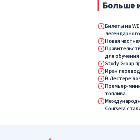
Больше 
Билеты на WE
легендарного
Новая частная
Правительств
для обучения
Study Group 
Иран перевод
В Лестере во
Премьер-мини
топлива
Международны
Coursera ста