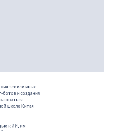
ния тех или иных
т-ботов и создания
льзоваться
ной школе Китая
щью к ИИ, им