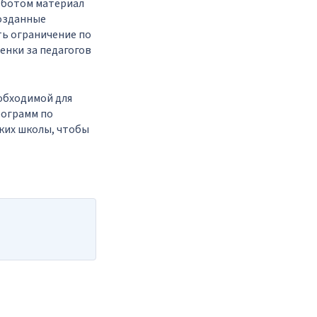
-ботом материал
созданные
ть ограничение по
енки за педагогов
обходимой для
рограмм по
ких школы, чтобы