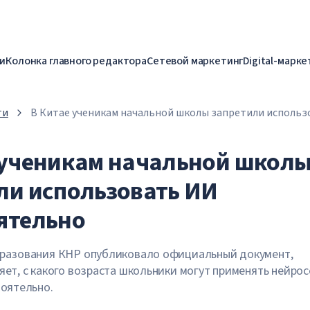
и
Колонка главного редактора
Сетевой маркетинг
Digital-марке
ти
В Китае ученикам начальной школы запретили исполь
самостоятельно
 ученикам начальной школ
ли использовать ИИ
ятельно
разования КНР опубликовало официальный документ,
ет, с какого возраста школьники могут применять нейро
тоятельно.