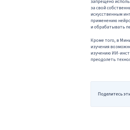
запрещено исполь
за свой собственн
искусственным ин
применению нейрос
и обрабатывать п
Кроме того, в Ми
изучения возможн
изучению ИИ-инстр
преодолеть техно
Поделитесь эти