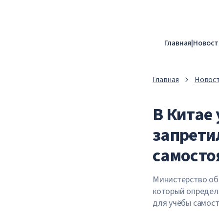
Главная
|
Новост
Главная
Новос
В Китае
запрети
самосто
Министерство об
который определя
для учёбы самос