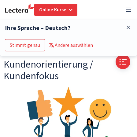
Online Kurse
Glossar
Kundenorientierung / Kundenfokus
Ihre Sprache – Deutsch?
Zum Kurs-Katalog
Stimmt genau
Andere auswählen
Kundenorientierung /
Kundenfokus