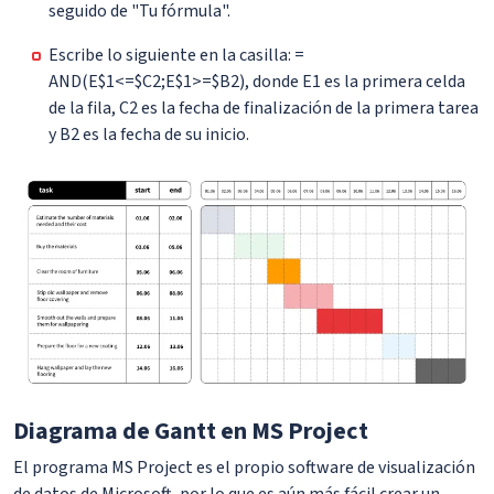
seguido de "Tu fórmula".
Escribe lo siguiente en la casilla: =
AND(E$1<=$C2;E$1>=$B2), donde E1 es la primera celda
de la fila, C2 es la fecha de finalización de la primera tarea
y B2 es la fecha de su inicio.
Diagrama de Gantt en MS Project
El programa MS Project es el propio software de visualización
de datos de Microsoft, por lo que es aún más fácil crear un