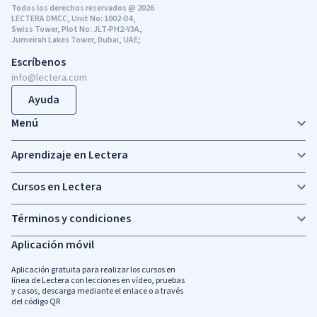
Todos los derechos reservados @ 2026
LECTERA DMCC, Unit No: 1002-D4,
Swiss Tower, Plot No: JLT-PH2-Y3A,
Jumeirah Lakes Tower, Dubai, UAE;
Escríbenos
info@lectera.com
Ayuda
Menú
Aprendizaje en Lectera
Cursos en Lectera
Términos y condiciones
Aplicación móvil
Aplicación gratuita para realizar los cursos en
línea de Lectera con lecciones en vídeo, pruebas
y casos, descarga mediante el enlace o a través
del código QR