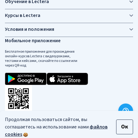
Обучение в Lectera
Курсы в Lectera
Условия и положения
Мобильное приложение
Бесплатное приложение для прохождения
онлайн-курсов Lectera c видеоуроками,
тестами и кейсами, скачайте по ссылке или
через QR-код
Продолжая пользоваться сайтом, вы
Социальные сети
Ок
соглашаетесь на использование нами
файлов
cookies