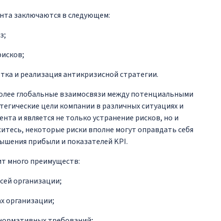
нта заключаются в следующем:
з;
рисков;
тка и реализация антикризисной стратегии.
более глобальные взаимосвязи между потенциальными
атегические цели компании в различных ситуациях и
нта и является не только устранение рисков, но и
ситесь, некоторые риски вполне могут оправдать себя
вышения прибыли и показателей KPI.
ит много преимуществ:
сей организации;
ах организации;
 нормативных требований;