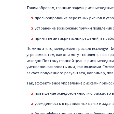
Таким образом, главные задачи риск-менеджме
прогнозирование вероятных рисков и угро
устранение возможных причин появления 
принятие антикризисных решений, вырабо
Помимо этого, менеджмент рисков исследует 
угрозами и тем, как они могут повлиять на стр
исходах. Поэтому главной целью риск-менеджме
умение жонглировать ими, как мячиками. Согла
за счет полученного результата, например, по
Так, эффективное управление рисками принос
повышение осведомленности о рисках во в
убежденность в правильных целях и задач
более эффективное и точное соблюдение