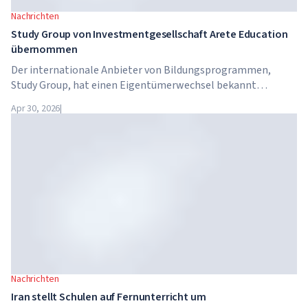
Nachrichten
Study Group von Investmentgesellschaft Arete Education
übernommen
Der internationale Anbieter von Bildungsprogrammen,
Study Group, hat einen Eigentümerwechsel bekannt
gegeben. Das Unternehmen wurde von Arete Education
Apr 30, 2026
|
übernommen – einer Investmentstruktur im
Hochschulsektor, die von Global University Systems (GUS)
und der US-amerikanischen Private-Equity-Gesellschaft
Brightstar Capital Partners gegründet wurde.
Nachrichten
Iran stellt Schulen auf Fernunterricht um