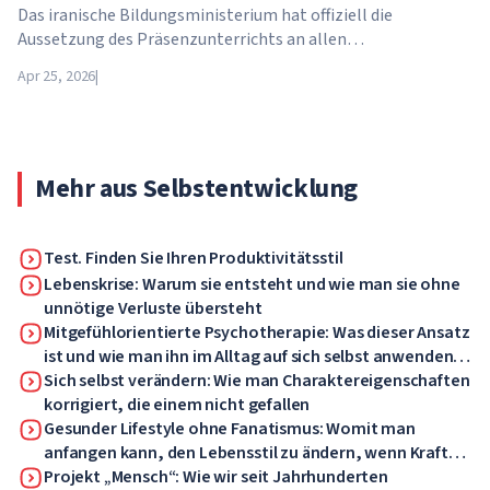
Das iranische Bildungsministerium hat offiziell die
Aussetzung des Präsenzunterrichts an allen
Bildungseinrichtungen des Landes bekannt gegeben. Ab dem
Apr 25, 2026
|
21. April wechseln Schulen, Hochschulen und Universitäten
für unbestimmte Zeit – bis auf weiteres – in den
Fernunterricht.
Mehr aus Selbstentwicklung
Test. Finden Sie Ihren Produktivitätsstil
Lebenskrise: Warum sie entsteht und wie man sie ohne
unnötige Verluste übersteht
Mitgefühlorientierte Psychotherapie: Was dieser Ansatz
ist und wie man ihn im Alltag auf sich selbst anwenden
kann
Sich selbst verändern: Wie man Charaktereigenschaften
korrigiert, die einem nicht gefallen
Gesunder Lifestyle ohne Fanatismus: Womit man
anfangen kann, den Lebensstil zu ändern, wenn Kraft
und Motivation fehlen
Projekt „Mensch“: Wie wir seit Jahrhunderten