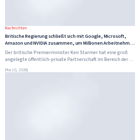
Nachrichten
Britische Regierung schließt sich mit Google, Microsoft,
Amazon und NVIDIA zusammen, um Millionen Arbeitnehmer
in KI-Kompetenzen zu schulen
Der britische Premierminister Keir Starmer hat eine groß
angelegte öffentlich-private Partnerschaft im Bereich der
künstlichen Intelligenz angekündigt. Google, Microsoft,
Mai 10, 2026
|
Amazon und NVIDIA starten gemeinsam mit der Regierung
ein Programm zur Vermittlung von KI-Kompetenzen für 7,5
Millionen britische Arbeitnehmer.