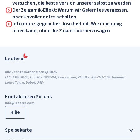
versuchen, die beste Version unserer selbst zu werden
Der Zeigarnik-Effekt: Warum wir Gelerntes vergessen,
aber Unvollendetes behalten
Intoleranz gegenüber Unsicherheit: Wie man ruhig
leben kann, ohne die Zukunft vorherzusagen
Alle Rechte vorbehalten @ 2026
LECTERA DMCC, Unit No: 1002-D4, Swiss Tower, Plot No: JLT-PH2-Y3A, Jumeirah
Lakes Tower, Dubai, UAE;
Kontaktieren Sie uns
info@lectera.com
Hilfe
Speisekarte