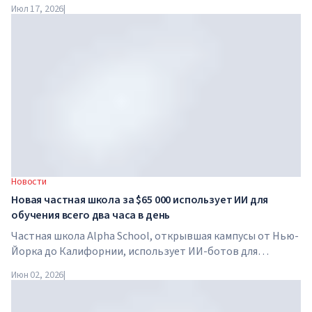
возвращается в Дубай уже в четвертый раз. 28-29 ноября
Июл 17, 2026
|
2026 года форум пройдет в SO/ Uptown Dubai и соберет
под...
Новости
Новая частная школа за $65 000 использует ИИ для
обучения всего два часа в день
Частная школа Alpha School, открывшая кампусы от Нью-
Йорка до Калифорнии, использует ИИ-ботов для
обучения детей академическим предметам всего два часа
Июн 02, 2026
|
в день. В школе нет традиционных учителей, домашних
заданий, а стоимость обучения достигает $65 000 в год.