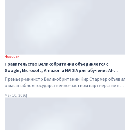
Новости
Правительство Великобритании объединяется с
Google, Microsoft, Amazon и NVIDIA для обучения AI-
навыкам миллионов работников
Премьер-министр Великобритании Кир Стармер объявил
о масштабном государственно-частном партнерстве в
сфере искусственного интеллекта. Google, Microsoft,
Май 10, 2026
|
Amazon и NVIDIA совместно с правительством запускают
программу обучения AI-навыкам для 7,5 миллионов
британских работников.