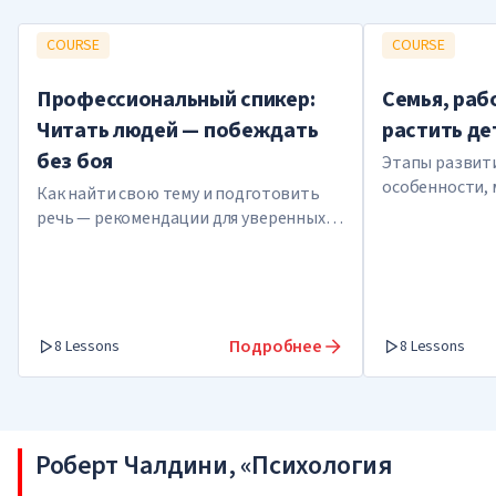
COURSE
COURSE
Профессиональный спикер:
Семья, раб
Читать людей — побеждать
растить де
без боя
Этапы развити
особенности,
Как найти свою тему и подготовить
воспитания, л
речь — рекомендации для уверенных
работающих р
выступлений и использования сети
контактов
Подробнее
8 Lessons
8 Lessons
Роберт Чалдини, «Психология