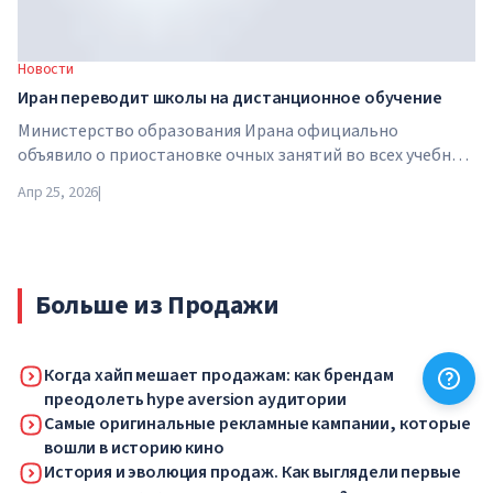
Новости
Иран переводит школы на дистанционное обучение
Министерство образования Ирана официально
объявило о приостановке очных занятий во всех учебных
заведениях страны. С 21 апреля школы, колледжи и
Апр 25, 2026
|
университеты переходят на дистанционный формат на
неопределенный срок — до особого распоряжения
властей.
Больше из Продажи
Когда хайп мешает продажам: как брендам
преодолеть hype aversion аудитории
Самые оригинальные рекламные кампании, которые
вошли в историю кино
История и эволюция продаж. Как выглядели первые